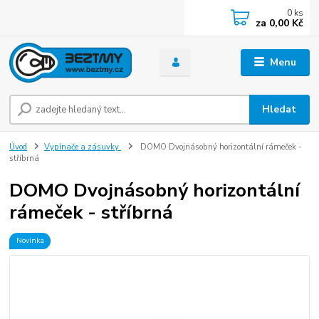
0
ks
za
0,00 Kč
Menu
Hledat
Úvod
Vypínače a zásuvky
DOMO Dvojnásobný horizontální rámeček -
stříbrná
DOMO Dvojnásobný horizontální
rámeček - stříbrná
Novinka