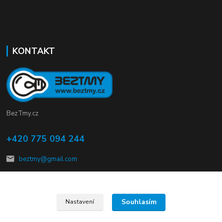
KONTAKT
BezTmy.cz
+420 775 094 244
beztmy@gmail.com
Souhlasím
Nastavení