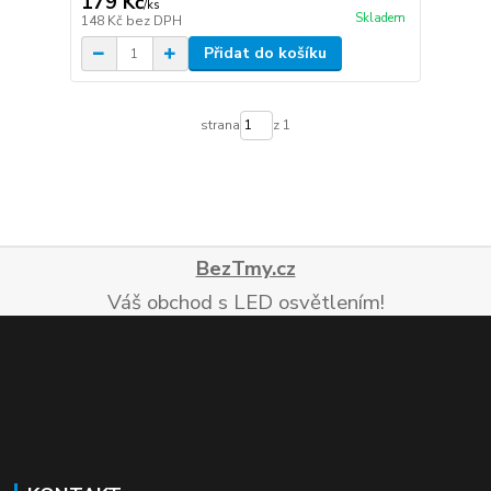
179 Kč
/
ks
Skladem
148 Kč
bez DPH
Přidat do košíku
strana
z 1
BezTmy.cz
Váš obchod s LED osvětlením!