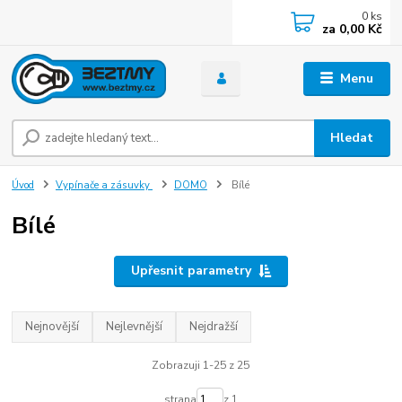
0
ks
za
0,00 Kč
Menu
Hledat
Úvod
Vypínače a zásuvky
DOMO
Bílé
Bílé
Upřesnit parametry
Nejnovější
Nejlevnější
Nejdražší
Zobrazuji 1-25 z 25
strana
z 1