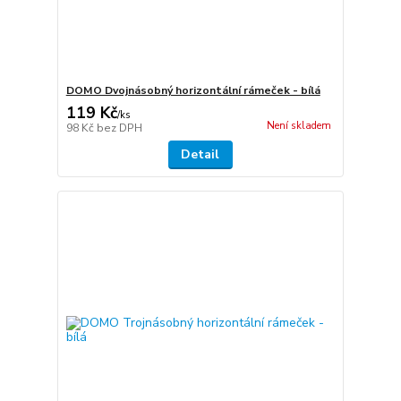
DOMO Dvojnásobný horizontální rámeček - bílá
119 Kč
/
ks
Není skladem
98 Kč
bez DPH
Detail