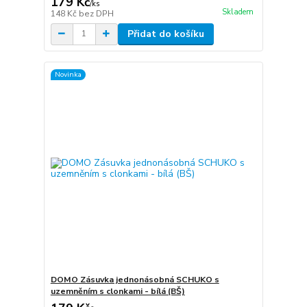
179 Kč
/
ks
Skladem
148 Kč
bez DPH
Přidat do košíku
Novinka
DOMO Zásuvka jednonásobná SCHUKO s
uzemněním s clonkami - bílá (BŠ)