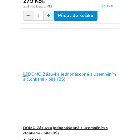
279 Kč
/
ks
Skladem
231 Kč
bez DPH
Přidat do košíku
DOMO Zásuvka jednonásobná s uzemněním s
clonkami - bílá (BŠ)