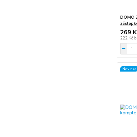
DOMO Z
záslepko
269 K
222 Kč
b
Novinka