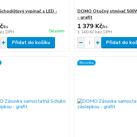
hodišťový vypínač s LED -
DOMO Otočný stmívač 500W 
- grafit
č
1 379 Kč
/
ks
/
ks
Skladem
ez DPH
1 140 Kč
bez DPH
Přidat do košíku
Přidat do ko
Novinka