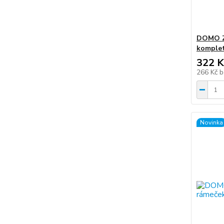
DOMO Zá
komplet
322 K
266 Kč
b
Novinka