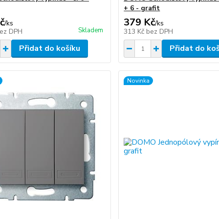
+ 6 - grafit
č
379 Kč
/
ks
/
ks
Skladem
ez DPH
313 Kč
bez DPH
Přidat do košíku
Přidat do ko
Novinka