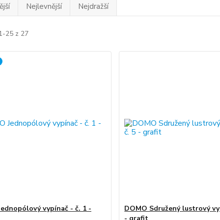
jší
Nejlevnější
Nejdražší
1-25 z 27
dnopólový vypínač - č. 1 -
DOMO Sdružený lustrový vyp
- grafit