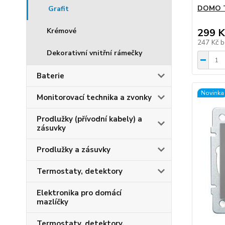
DOMO Tro
Grafit
Krémové
299 K
247 Kč
b
Dekorativní vnitřní rámečky
Baterie
Novinka
Monitorovací technika a zvonky
Prodlužky (přívodní kabely) a
zásuvky
Prodlužky a zásuvky
Termostaty, detektory
Elektronika pro domácí
mazlíčky
Termostaty, detektory,