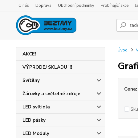
O nás
Doprava
Obchodní podmínky
Probíhající akce
J
Úvod
V
AKCE!
Graf
VÝPRODEJ SKLADU !!!
Svítilny
Cena:
Žárovky a světelné zdroje
LED svítidla
Skl
LED pásky
LED Moduly