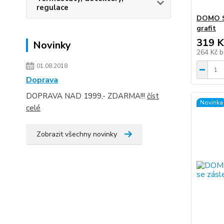
regulace
DOMO Sc
grafit
319 K
Novinky
264 Kč
b
01.08.2018
Doprava
DOPRAVA NAD 1999,- ZDARMA!!!
číst
Novinka
celé
Zobrazit všechny novinky