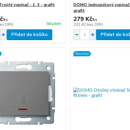
jitý vypínač - č. 3 - grafit
DOMO Jednopólový vypínač 
grafit
č
279 Kč
/
ks
/
ks
Skladem
ez DPH
231 Kč
bez DPH
Přidat do košíku
Přidat do ko
Novinka