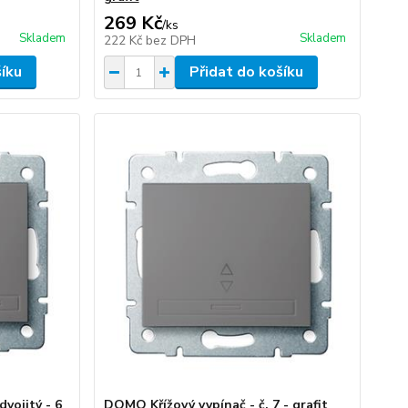
269 Kč
/
ks
Skladem
Skladem
222 Kč
bez DPH
šíku
Přidat do košíku
vojitý - 6
DOMO Křížový vypínač - č. 7 - grafit