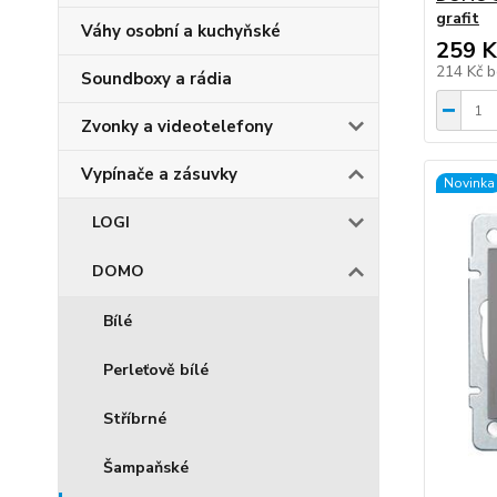
grafit
Váhy osobní a kuchyňské
259 K
214 Kč
b
Soundboxy a rádia
Zvonky a videotelefony
Vypínače a zásuvky
Novinka
LOGI
DOMO
Bílé
Perleťově bílé
Stříbrné
Šampaňské