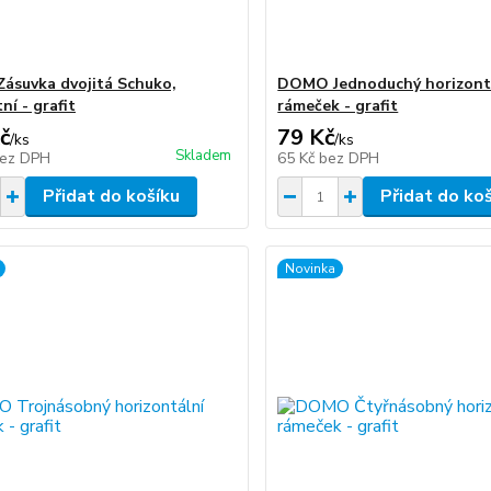
suvka dvojitá Schuko,
DOMO Jednoduchý horizont
ní - grafit
rámeček - grafit
č
79 Kč
/
ks
/
ks
Skladem
ez DPH
65 Kč
bez DPH
Přidat do košíku
Přidat do ko
Novinka