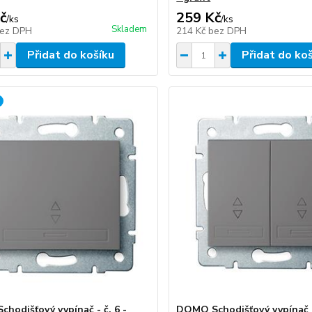
č
259 Kč
/
ks
/
ks
Skladem
ez DPH
214 Kč
bez DPH
Přidat do košíku
Přidat do ko
hodišťový vypínač - č. 6 -
DOMO Schodišťový vypínač d