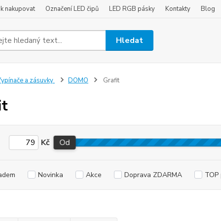
ak nakupovat
Označení LED čipů
LED RGB pásky
Kontakty
Blog
Hledat
ypínače a zásuvky
DOMO
Grafit
it
Kč
Od
adem
Novinka
Akce
Doprava ZDARMA
TOP 