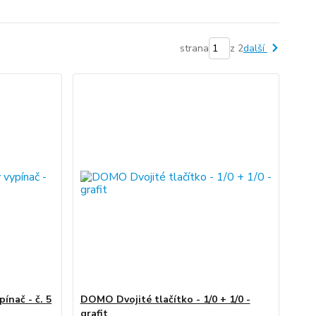
strana
z 2
další
ínač - č. 5
DOMO Dvojité tlačítko - 1/0 + 1/0 -
grafit