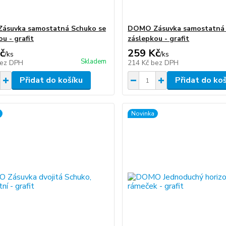
ásuvka samostatná Schuko se
DOMO Zásuvka samostatná
u - grafit
záslepkou - grafit
č
259 Kč
/
ks
/
ks
Skladem
ez DPH
214 Kč
bez DPH
Přidat do košíku
Přidat do ko
Novinka