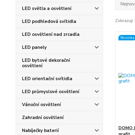
Nejnově
LED světla a osvětlení
Zobrazuji 
LED podhledová svítidla
LED osvětlení nad zrcadla
Novinka
LED panely
LED bytové dekorační
osvětlení
LED orientační svítidla
LED průmyslové osvětlení
Vánoční osvětlení
Zahradní osvětlení
DOMO Je
Nabíječky baterií
grafit