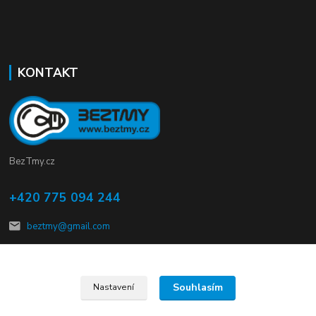
KONTAKT
BezTmy.cz
+420 775 094 244
beztmy@gmail.com
Souhlasím
Nastavení