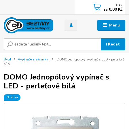
0
ks
za
0,00 Kč
Menu
Hledat
Úvod
Vypínače a zásuvky
DOMO Jednopólový vypínač s LED - perleťově
bílá
DOMO Jednopólový vypínač s
LED - perleťově bílá
Novinka