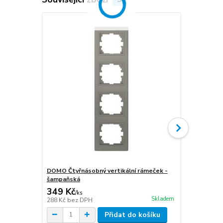
Novinka
DOMO Čtyřnásobný vertikální rámeček -
DOMO Jednopó
šampaňská
šampaňská
349 Kč
239 Kč
/
ks
/
ks
Skladem
288 Kč
bez DPH
198 Kč
bez 
Přidat do košíku