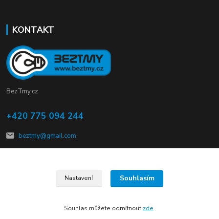
KONTAKT
BezTmy.cz
+420 775 094 244
beztmy@gmail.com
Souhlasím
Nastavení
© Copyright 2012 – 2026 kalMmach s.r.o.
Souhlas můžete odmítnout
zde
.