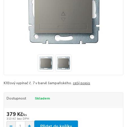
Křížový vypínač č. 7 v barvě šampaňského.
celý popis
Dostupnost
Skladem
379 Kč
/
ks
313 Kč
bez DPH
Přidat do košíku