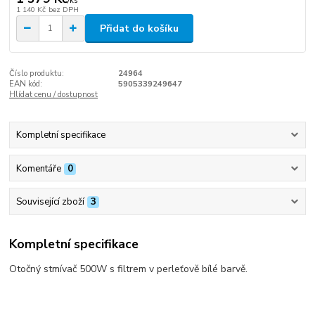
/
ks
1 140 Kč
bez DPH
Přidat do košíku
Číslo produktu:
24964
EAN kód:
5905339249647
Hlídat cenu / dostupnost
Kompletní specifikace
Komentáře
0
Související zboží
3
Kompletní specifikace
Otočný stmívač 500W s filtrem v perleťově bílé barvě.