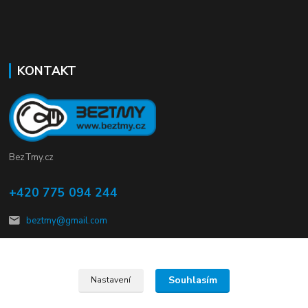
KONTAKT
BezTmy.cz
+420 775 094 244
beztmy@gmail.com
Souhlasím
Nastavení