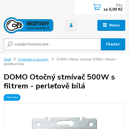
0
ks
za
0,00 Kč
Menu
Hledat
Úvod
Vypínače a zásuvky
DOMO Otočný stmívač 500W s filtrem -
perleťově bílá
DOMO Otočný stmívač 500W s
filtrem - perleťově bílá
Novinka