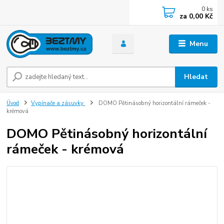
0
ks
za
0,00 Kč
Menu
Hledat
Úvod
Vypínače a zásuvky
DOMO Pětinásobný horizontální rámeček -
krémová
DOMO Pětinásobný horizontální
rámeček - krémová