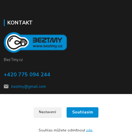
KONTAKT
BezTmy.cz
+420 775 094 244
beztmy@gmail.com
Souhlasím
Nastavení
© Copyright 2012 – 2026 kalMmach s.r.o.
Souhlas můžete odmítnout
zde
.