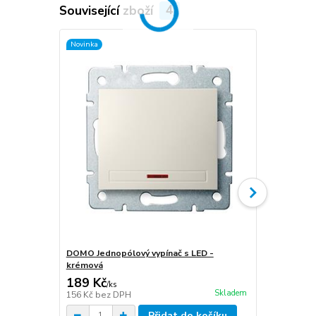
Související zboží
4
Novinka
Novinka
DOMO Jednopólový vypínač s LED -
DOMO Otočný
krémová
krémová
189 Kč
1 113 Kč
/
ks
Skladem
156 Kč
bez DPH
920 Kč
bez 
Přidat do košíku