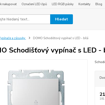
ak nakupovat
Označení LED čipů
LED RGB pásky
Kontakty
Blog
Hledat
ypínače a zásuvky
DOMO Schodišťový vypínač s LED - bílá
 Schodišťový vypínač s LED - 
Schodi
Dos
21
181