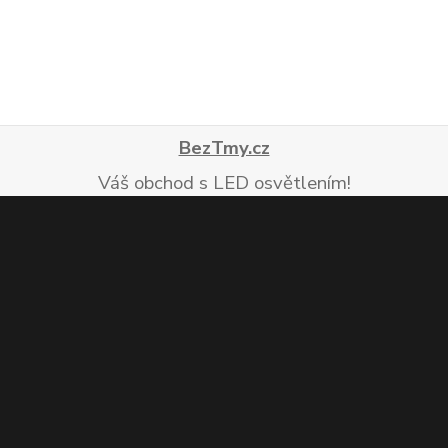
BezTmy.cz
Váš obchod s LED osvětlením!