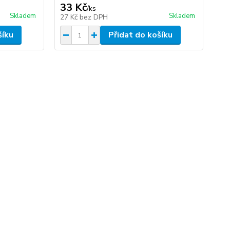
33 Kč
2
/
ks
Skladem
Skladem
27 Kč
bez DPH
23
šíku
Přidat do košíku