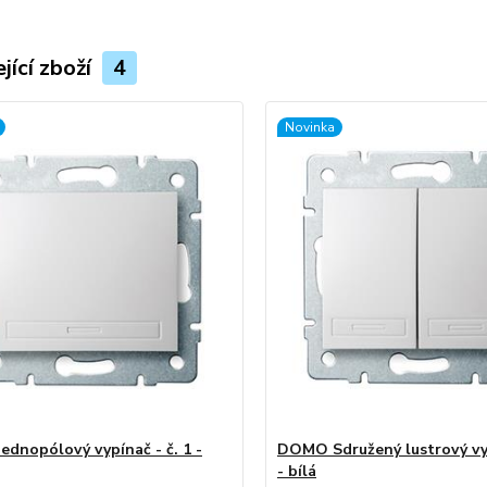
jící zboží
4
Novinka
dnopólový vypínač - č. 1 -
DOMO Sdružený lustrový vyp
- bílá