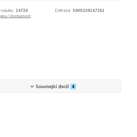
roduktu:
24726
EAN kód:
5905339247261
cenu / dostupnost
Související zboží
4