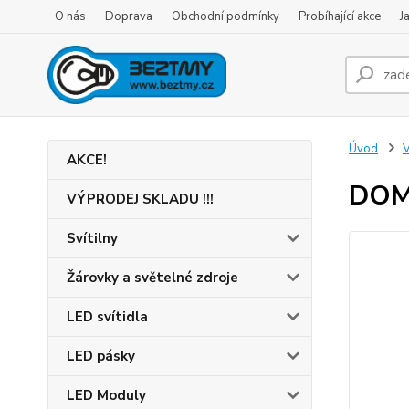
O nás
Doprava
Obchodní podmínky
Probíhající akce
J
Úvod
V
AKCE!
DOMO
VÝPRODEJ SKLADU !!!
Svítilny
Žárovky a světelné zdroje
LED svítidla
LED pásky
LED Moduly