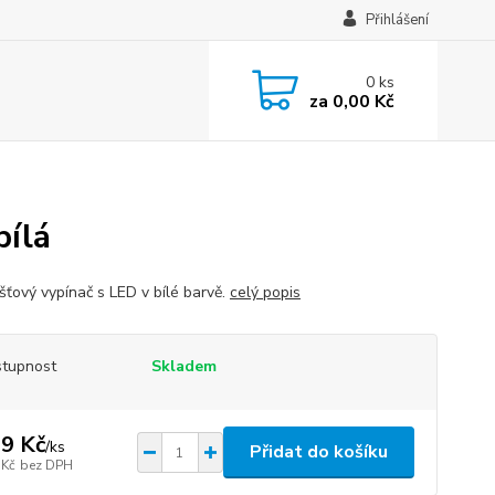
Přihlášení
0
ks
za
0,00 Kč
bílá
šťový vypínač s LED v bílé barvě.
celý popis
tupnost
Skladem
9 Kč
/
ks
Přidat do košíku
 Kč
bez DPH