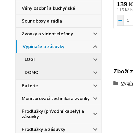
139 K
Váhy osobní a kuchyňské
115 Kč
b
Soundboxy a rádia
Zvonky a videotelefony
Vypínače a zásuvky
LOGI
Zboží 
DOMO
Vypín
Baterie
Monitorovací technika a zvonky
Prodlužky (přívodní kabely) a
zásuvky
Prodlužky a zásuvky