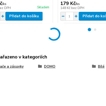
č
179 Kč
/
ks
/
ks
Skladem
ez DPH
148 Kč
bez DPH
Přidat do košíku
Přidat do ko
zařazeno v kategoriích
ače a zásuvky
DOMO
Bílé