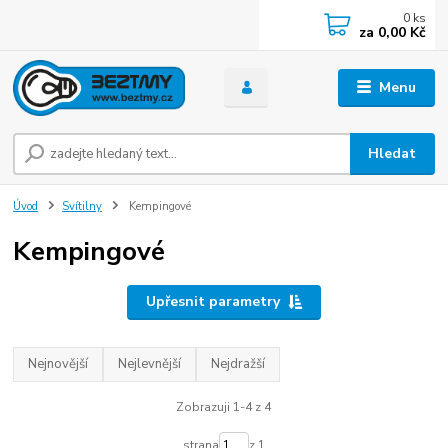
0
ks
za
0,00 Kč
Menu
Hledat
Úvod
Svítilny
Kempingové
Kempingové
Upřesnit parametry
Nejnovější
Nejlevnější
Nejdražší
Zobrazuji 1-4 z 4
strana
z 1