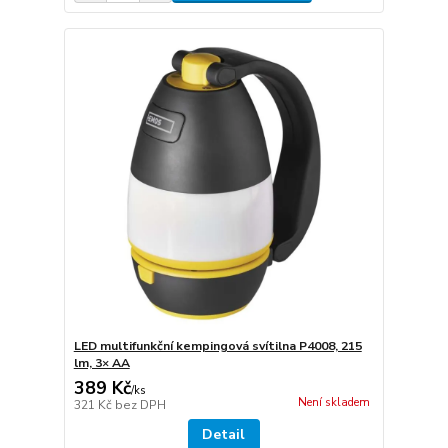
LED multifunkční kempingová svítilna P4008, 215
lm, 3× AA
389 Kč
/
ks
Není skladem
321 Kč
bez DPH
Detail