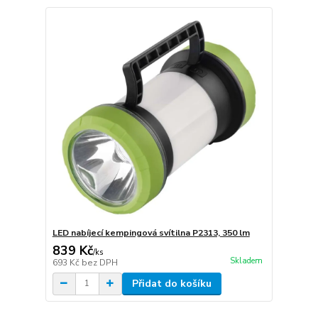
LED nabíjecí kempingová svítilna P2313, 350 lm
839 Kč
/
ks
Skladem
693 Kč
bez DPH
Přidat do košíku