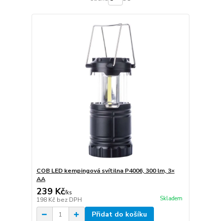
COB LED kempingová svítilna P4006, 300 lm, 3×
AA
239 Kč
/
ks
Skladem
198 Kč
bez DPH
Přidat do košíku