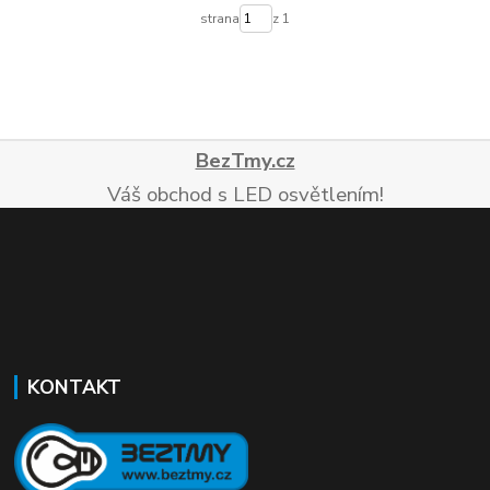
strana
z 1
BezTmy.cz
Váš obchod s LED osvětlením!
KONTAKT