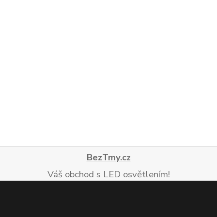
BezTmy.cz
Váš obchod s LED osvětlením!