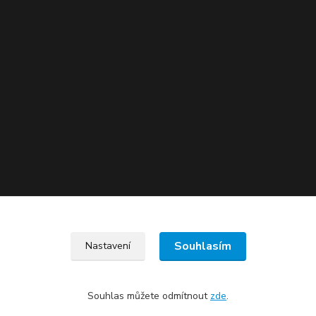
Souhlasím
Nastavení
Souhlas můžete odmítnout
zde
.