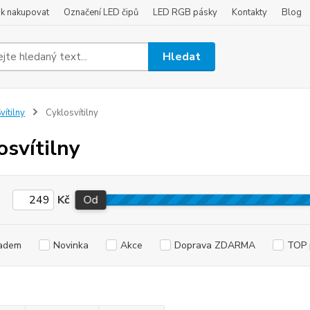
ak nakupovat
Označení LED čipů
LED RGB pásky
Kontakty
Blog
Hledat
vítilny
Cyklosvítilny
osvítilny
Kč
Od
adem
Novinka
Akce
Doprava ZDARMA
TOP 