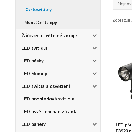
Nejnově
Cyklosvítilny
Zobrazuji 
Montážní lampy
Žárovky a světelné zdroje
LED svítidla
LED pásky
LED Moduly
LED světla a osvětlení
LED podhledová svítidla
LED osvětlení nad zrcadla
LED panely
LED před
P3920 n