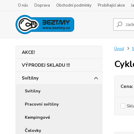
O nás
Doprava
Obchodní podmínky
Probíhající akce
J
Úvod
S
AKCE!
Cykl
VÝPRODEJ SKLADU !!!
Svítilny
Cena:
Svítilny
Pracovní svítilny
Skl
Kempingové
Čelovky