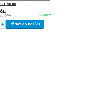
923, 90 lm
č
/
ks
Skladem
ez DPH
Přidat do košíku