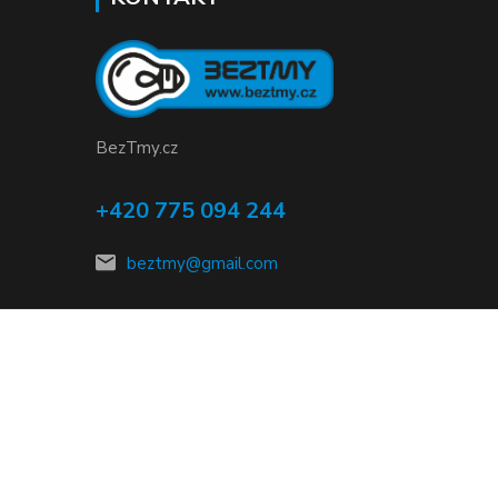
BezTmy.cz
+420 775 094 244
beztmy@gmail.com