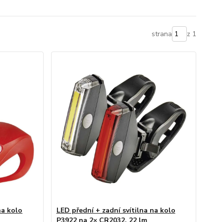
strana
z 1
na kolo
LED přední + zadní svítilna na kolo
P3922 na 2× CR2032, 22 lm