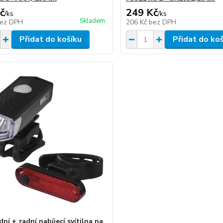
č
249 Kč
/
ks
/
ks
Skladem
ez DPH
206 Kč
bez DPH
Přidat do košíku
Přidat do ko
ní + zadní nabíjecí svítilna na