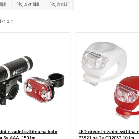
jší
Nejlevnější
Nejdražší
1-4 z 4
ní + zadní svítilna na kolo
LED přední + zadní svítilna 
a 5× AAA, 150 lm
P3921 na 2× CR2032,10 lm