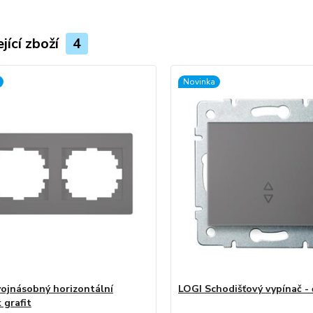
jící zboží
4
Novinka
ojnásobný horizontální
LOGI Schodišťový vypínač - č
 grafit