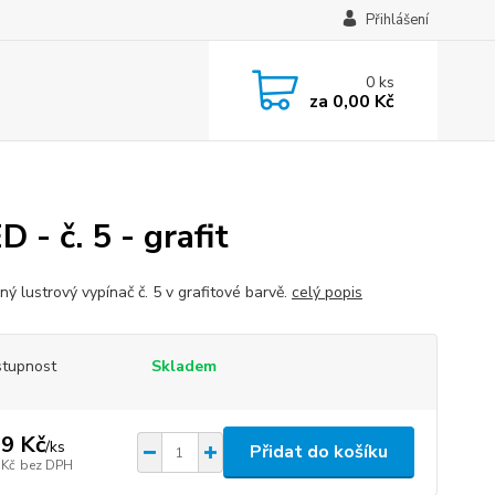
Přihlášení
0
ks
za
0,00 Kč
- č. 5 - grafit
ý lustrový vypínač č. 5 v grafitové barvě.
celý popis
tupnost
Skladem
9 Kč
/
ks
Přidat do košíku
 Kč
bez DPH