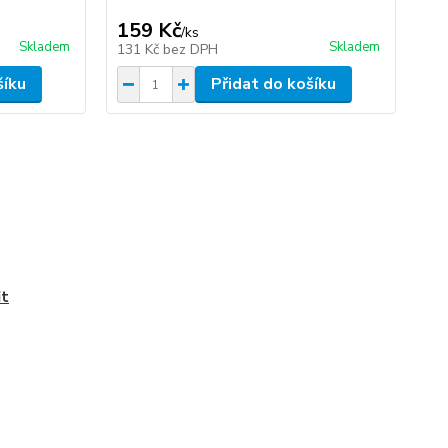
219
159 Kč
1
/
ks
Skladem
Skladem
131 Kč
bez DPH
16
šíku
Přidat do košíku
it