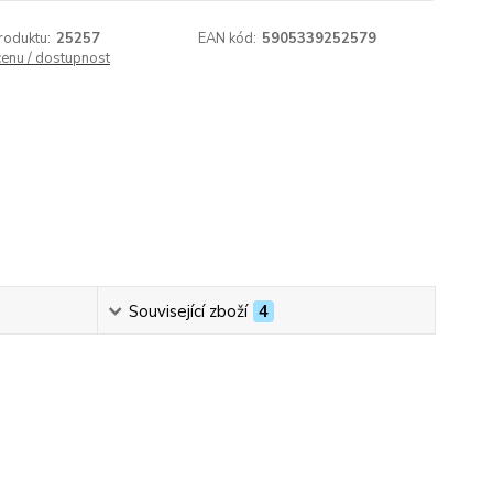
roduktu:
25257
EAN kód:
5905339252579
cenu / dostupnost
Související zboží
4