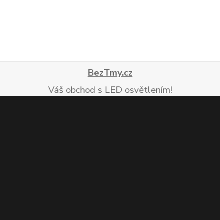
BezTmy.cz
Váš obchod s LED osvětlením!