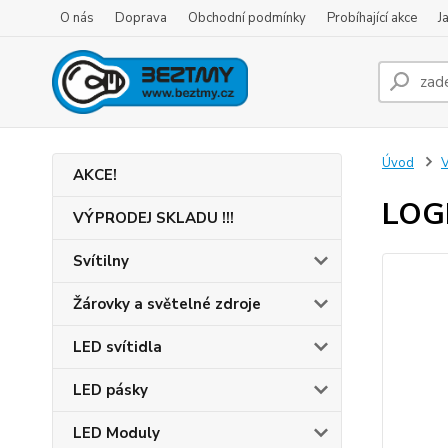
O nás
Doprava
Obchodní podmínky
Probíhající akce
J
Úvod
V
AKCE!
LOGI
VÝPRODEJ SKLADU !!!
Svítilny
Žárovky a světelné zdroje
LED svítidla
LED pásky
LED Moduly