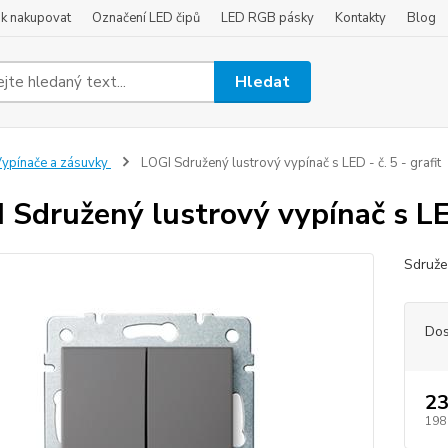
ak nakupovat
Označení LED čipů
LED RGB pásky
Kontakty
Blog
Hledat
ypínače a zásuvky
LOGI Sdružený lustrový vypínač s LED - č. 5 - grafit
 Sdružený lustrový vypínač s LED 
Sdružen
Dos
23
198