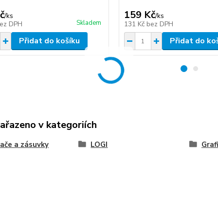
č
159 Kč
/
ks
/
ks
Skladem
ez DPH
131 Kč
bez DPH
Přidat do košíku
Přidat do ko
zařazeno v kategoriích
ače a zásuvky
LOGI
Graf