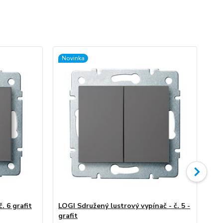
Novinka
No
. 6 grafit
LOGI Sdružený lustrový vypínač - č. 5 -
LO
grafit
po