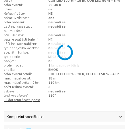
dosvit:
COB LED 100 % – 15 m, COB LED 50 % – 8 m
doba svícení:
20–40 h
fokus:
ne
Reflexní pásek:
NE
nárazuvzdornost:
ano
doba nabíjení:
neuvádí se
LED indikace stavu
neuvádí se
akumulátoru:
příslušenství:
neuvádí se
baterie součástí balení:
NE
LED indikace nabíjení:
neuvádí se
typ napájecího konektoru:
neuvádí se
speciální funkce:
neuvádí se
typ baterie:
LR03 (1,5 V)
nabíjecí:
ne
prodejní obal:
1 ks, papírový blistr
značka:
EMOS
doba svícení detail:
COB LED 100 % – 20 h, COB LED 50 % – 40 h
maximální dosvit:
15 m
maximální světelný tok:
110 lm
počet režimů svícení:
3
vybavení:
neuvádí se
úhel vyzařování:
110°
Hlídat cenu / dostupnost
Kompletní specifikace