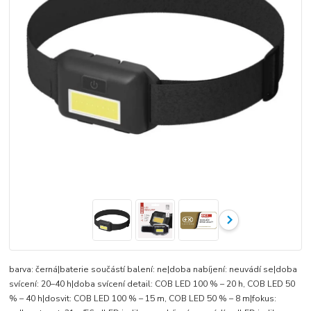
barva: černá|baterie součástí balení: ne|doba nabíjení: neuvádí se|doba
svícení: 20–40 h|doba svícení detail: COB LED 100 % – 20 h, COB LED 50
% – 40 h|dosvit: COB LED 100 % – 15 m, COB LED 50 % – 8 m|fokus: