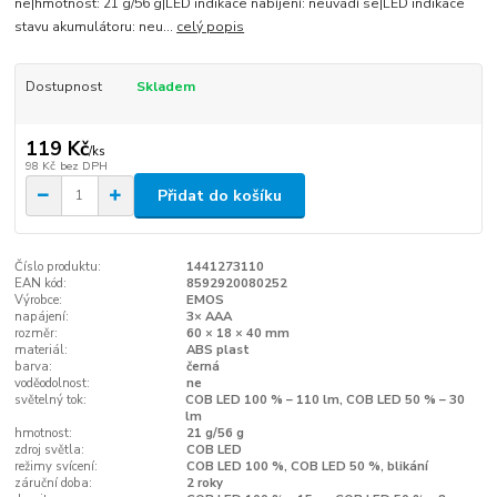
ne|hmotnost: 21 g/56 g|LED indikace nabíjení: neuvádí se|LED indikace
stavu akumulátoru: neu...
celý popis
Dostupnost
Skladem
119 Kč
/
ks
98 Kč
bez DPH
Přidat do košíku
Číslo produktu:
1441273110
EAN kód:
8592920080252
Výrobce:
EMOS
napájení:
3× AAA
rozměr:
60 × 18 × 40 mm
materiál:
ABS plast
barva:
černá
voděodolnost:
ne
světelný tok:
COB LED 100 % – 110 lm, COB LED 50 % – 30
lm
hmotnost:
21 g/56 g
zdroj světla:
COB LED
režimy svícení:
COB LED 100 %, COB LED 50 %, blikání
záruční doba:
2 roky