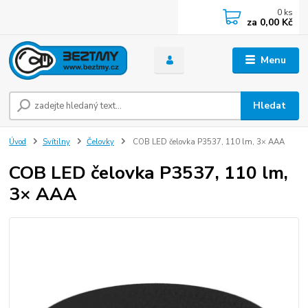
0
ks
za
0,00 Kč
Menu
Hledat
Úvod
Svítilny
Čelovky
COB LED čelovka P3537, 110 lm, 3× AAA
COB LED čelovka P3537, 110 lm,
3× AAA