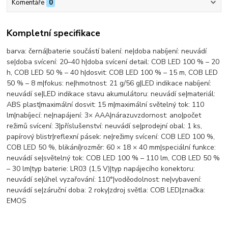
Komentáře
0
Kompletní specifikace
barva: černá|baterie součástí balení: ne|doba nabíjení: neuvádí
se|doba svícení: 20–40 h|doba svícení detail: COB LED 100 % – 20
h, COB LED 50 % – 40 h|dosvit: COB LED 100 % – 15 m, COB LED
50 % – 8 m|fokus: ne|hmotnost: 21 g/56 g|LED indikace nabíjení:
neuvádí se|LED indikace stavu akumulátoru: neuvádí se|materiál:
ABS plast|maximální dosvit: 15 m|maximální světelný tok: 110
lm|nabíjecí: ne|napájení: 3× AAA|nárazuvzdornost: ano|počet
režimů svícení: 3|příslušenství: neuvádí se|prodejní obal: 1 ks,
papírový blistr|reflexní pásek: ne|režimy svícení: COB LED 100 %,
COB LED 50 %, blikání|rozměr: 60 × 18 × 40 mm|speciální funkce:
neuvádí se|světelný tok: COB LED 100 % – 110 lm, COB LED 50 %
– 30 lm|typ baterie: LR03 (1,5 V)|typ napájecího konektoru:
neuvádí se|úhel vyzařování: 110°|voděodolnost: ne|vybavení:
neuvádí se|záruční doba: 2 roky|zdroj světla: COB LED|značka:
EMOS