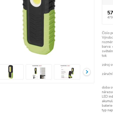
57
479
Číslo p
Výrobc
rozměr
barva:
světeln
tok:
zdroj s
záruční
doba sv
nárazu
LED ind
akumul
baterie
typ nap