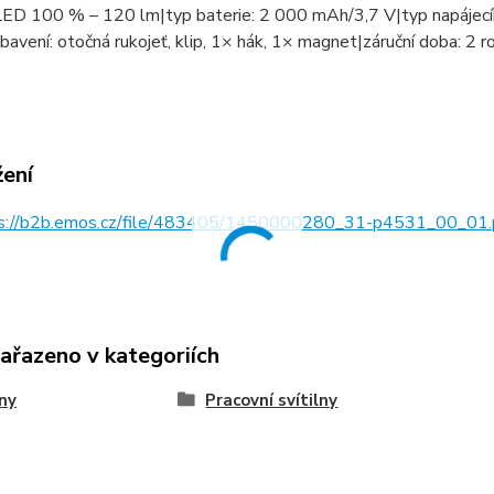
LED 100 % – 120 lm|typ baterie: 2 000 mAh/3,7 V|typ napájecí
bavení: otočná rukojeť, klip, 1× hák, 1× magnet|záruční doba: 
žení
s://b2b.emos.cz/file/483405/1450000280_31-p4531_00_01.
zařazeno v kategoriích
lny
Pracovní svítilny