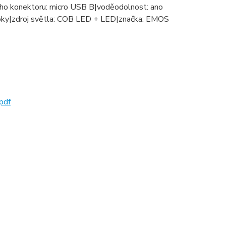
ho konektoru: micro USB B|voděodolnost: ano
2 roky|zdroj světla: COB LED + LED|značka: EMOS
pdf