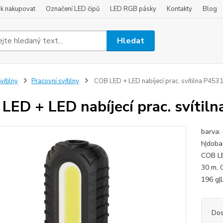
ak nakupovat
Označení LED čipů
LED RGB pásky
Kontakty
Blog
Hledat
vítilny
Pracovní svítilny
COB LED + LED nabíjecí prac. svítilna P453
LED + LED nabíjecí prac. svítil
barva: 
h|doba
COB LE
30 m, 
196 g|L
Dos