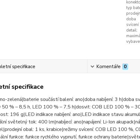
konekto
typ bate
prodejn
doba
svícení
detail:
maximál
vybaven
etní specifikace
Komentáře
0
tní specifikace
rno-zelená|baterie součástí balení: ano|doba nabíjení: 3 h|doba s
50 % – 8,5 h, LED 100 % – 7,5 h|dosvit: COB LED 100 % – 3
st: 196 g|LED indikace nabíjení: ano|LED indikace stavu akumul
ní světelný tok: 400 lm|nabíjecí: ano|napájení: Li-Ion akupack|ná
l|prodejní obal: 1 ks, krabice|režimy svícení: COB LED 100 %
ální funkce: funkce rychlého vypnutí, funkce ochrany baterie|