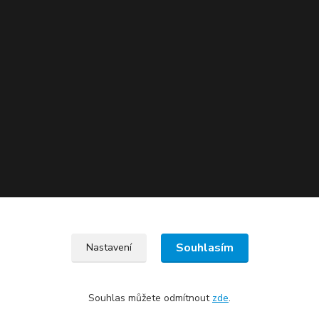
Souhlasím
Nastavení
Souhlas můžete odmítnout
zde
.