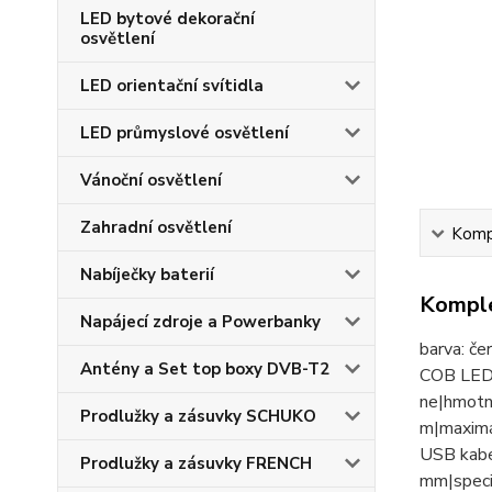
LED bytové dekorační
osvětlení
LED orientační svítidla
LED průmyslové osvětlení
Vánoční osvětlení
Zahradní osvětlení
Kompl
Nabíječky baterií
Komple
Napájecí zdroje a Powerbanky
barva: če
Antény a Set top boxy DVB-T2
COB LED 
ne|hmotno
Prodlužky a zásuvky SCHUKO
m|maximál
USB kabe
Prodlužky a zásuvky FRENCH
mm|speci