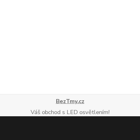
BezTmy.cz
Váš obchod s LED osvětlením!