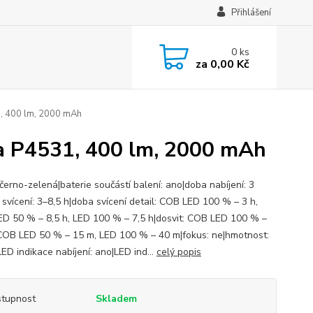
Přihlášení
0
ks
za
0,00 Kč
1, 400 lm, 2000 mAh
na P4531, 400 lm, 2000 mAh
černo-zelená|baterie součástí balení: ano|doba nabíjení: 3
 svícení: 3–8,5 h|doba svícení detail: COB LED 100 % – 3 h,
D 50 % – 8,5 h, LED 100 % – 7,5 h|dosvit: COB LED 100 % –
COB LED 50 % – 15 m, LED 100 % – 40 m|fokus: ne|hmotnost:
ED indikace nabíjení: ano|LED ind...
celý popis
tupnost
Skladem