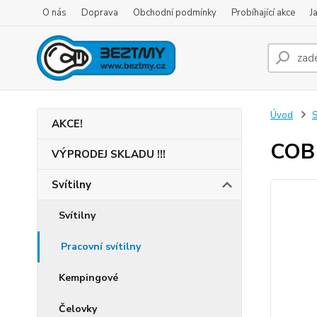
O nás
Doprava
Obchodní podmínky
Probíhající akce
J
Úvod
S
AKCE!
COB 
VÝPRODEJ SKLADU !!!
Svítilny
Svítilny
Pracovní svítilny
Kempingové
Čelovky