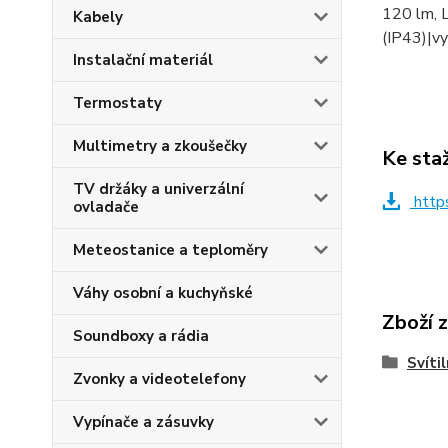
120 lm, 
Kabely
(IP43)|vy
Instalační materiál
Termostaty
Multimetry a zkoušečky
Ke sta
TV držáky a univerzální
http
ovladače
Meteostanice a teploměry
Váhy osobní a kuchyňské
Zboží 
Soundboxy a rádia
Svíti
Zvonky a videotelefony
Vypínače a zásuvky