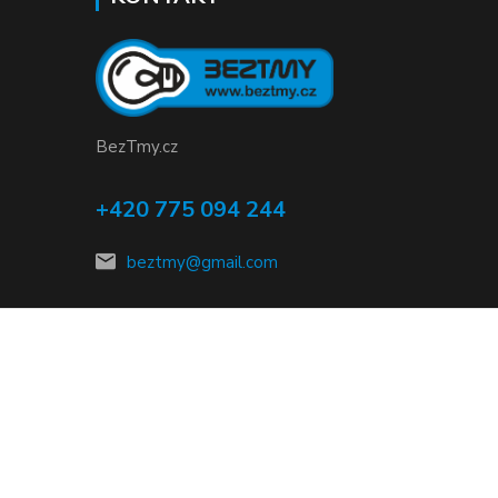
BezTmy.cz
+420 775 094 244
beztmy@gmail.com