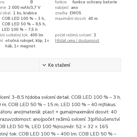
ru:
B
funkce:
funkce ochrany baterie
rie:
2 000 mAh/3,7 V
nabíjecí:
ano
í obal:
1 ks, krabice
značka:
EMOS
COB LED 100 % – 3 h,
maximální dosvit:
40 m
COB LED 50 % – 8,5 h,
LED 100 % – 7,5 h
ní světelný tok:
400 lm
počet režimů svícení:
3
í:
otočná rukojeť, klip, 1×
Hlídat cenu / dostupnost
hák, 1× magnet
Ke stažení
vícení: 3–8,5 h|doba svícení detail: COB LED 100 % – 3 h,
0 m, COB LED 50 % – 15 m, LED 100 % – 40 m|fokus:
átoru: ano|materiál: plast + guma|maximální dosvit: 40
razuvzdornost: ano|počet režimů svícení: 3|příslušenství:
, COB LED 50 %, LED 100 %|rozměr: 52 × 32 × 165
světelný tok: COB LED 100 % – 400 lm, COB LED 50 % –