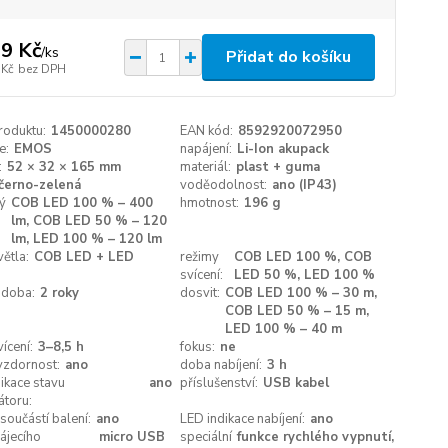
9 Kč
/
ks
Přidat do košíku
 Kč
bez DPH
roduktu:
1450000280
EAN kód:
8592920072950
e:
EMOS
napájení:
Li-Ion akupack
:
52 × 32 × 165 mm
materiál:
plast + guma
černo-zelená
voděodolnost:
ano (IP43)
ý
COB LED 100 % – 400
hmotnost:
196 g
lm, COB LED 50 % – 120
lm, LED 100 % – 120 lm
větla:
COB LED + LED
režimy
COB LED 100 %, COB
svícení:
LED 50 %, LED 100 %
 doba:
2 roky
dosvit:
COB LED 100 % – 30 m,
COB LED 50 % – 15 m,
LED 100 % – 40 m
ícení:
3–8,5 h
fokus:
ne
vzdornost:
ano
doba nabíjení:
3 h
ikace stavu
ano
příslušenství:
USB kabel
átoru:
 součástí balení:
ano
LED indikace nabíjení:
ano
ájecího
micro USB
speciální
funkce rychlého vypnutí,