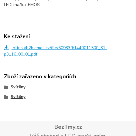
LED|značka: EMOS
Ke stažení
https://b2b.emos.cz/file/509339/1440011500_31-
p3116_00_01.pdf
Zboží zařazeno v kategoriích
Svítilny
Svítilny
BezTmy.cz