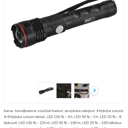
barva: černá|baterie součástí balení: ano|doba nabíjení: 4 h|doba svícení:
4–8 h|doba svícení detail: LED 100 % – 4 h, LED 50 % – 5 h, LED 25 % – 8
h|dosvit: LED 100 % – 230 m, LED 50 % – 160 m, LED 25 % – 100 m|fokus: