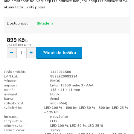
ano|hmotnost: neuvádí se|LED indikace nabíjení: ano|LED indikace stavu
akumulátor...
celý popis
Dostupnost
Skladem
899 Kč
/
ks
743 Kč
bez DPH
Přidat do košíku
Číslo produktu:
1440011500
EAN kód:
8592920092224
Výrobce:
EMOS
napájení:
Li-Ion 18650 nebo 3× AAA
rozměr:
183 × 41 × 41 mm
materiál:
hliník
barva:
černá
voděodolnost:
ano (IP44)
světelný tok:
LED 100 % – 600 lm, LED 50 % – 300 lm, LED 25 %
– 125 lm
hmotnost:
neuvádí se
zdroj světla:
LED
režimy svícení:
LED 100 %, LED 50 %, LED 25 %
záruční doba:
2 roky