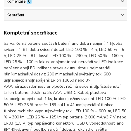
Komentáře
0
Ke stažení
Kompletní specifikace
barva: černá|baterie součástí balení: ano|doba nabíjení: 4 h|doba
svícení: 4–8 h|doba svícení detail: LED 100 % – 4 h, LED 50 % – 5
h, LED 25 % – 8 h|dosvit: LED 100 % – 230 m, LED 50 % – 160 m,
LED 25 % – 100 m|fokus: ano|hmotnost: neuvádí se|LED indikace
nabíjení: ano|LED indikace stavu akumulátoru: ne|materiál:
hliník|maximální dosvit: 230 m|maximální světelný tok: 600
lm|nabíjecí: ano|napájení: Li-Ion 18650 nebo 3×
AAA|nárazuvzdornost: ano|počet režimů svícení: 3|příslušenství:
Li-Ion baterie, držák na 3x AAA, USB-C Kabel, plastová
krabice|prodejní obal: 1 ks, krabice|režimy svícení: LED 100 %, LED
50 %, LED 25 %|rozměr: 183 × 41 × 41 mm|speciální funkce:
funkce rychlého vypnutí|světelný tok: LED 100 % – 600 lm, LED 50
% – 300 lm, LED 25 % – 125 lm|typ baterie: 2 000 mAh/3,7 V nebo
LR03 (1,5 V)|typ napájecího konektoru: USB C|voděodolnost: ano
(IP44)|vybavení: poutko|záruční doba: 2 roky|zdroj světla: