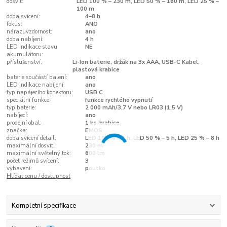
dosvit:
LED 100 % – 230 m, LED 50 % – 160 m, LED 25 % –
100 m
doba svícení:
4–8 h
fokus:
ANO
nárazuvzdornost:
ano
doba nabíjení:
4 h
LED indikace stavu
NE
akumulátoru:
příslušenství:
Li-Ion baterie, držák na 3x AAA, USB-C Kabel,
plastová krabice
baterie součástí balení:
ano
LED indikace nabíjení:
ano
typ napájecího konektoru:
USB C
speciální funkce:
funkce rychlého vypnutí
typ baterie:
2 000 mAh/3,7 V nebo LR03 (1,5 V)
nabíjecí:
ano
prodejní obal:
1 ks, krabice
značka:
EMOS
doba svícení detail:
LED 100 % – 4 h, LED 50 % – 5 h, LED 25 % – 8 h
maximální dosvit:
230 m
maximální světelný tok:
600 lm
počet režimů svícení:
3
vybavení:
poutko
Hlídat cenu / dostupnost
Kompletní specifikace