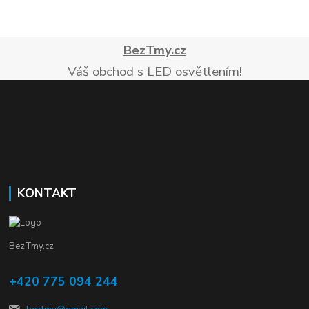
BezTmy.cz
Váš obchod s LED osvětlením!
KONTAKT
BezTmy.cz
+420 775 094 244