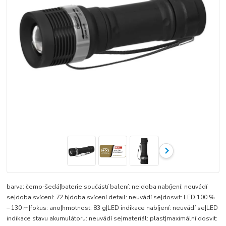
barva: černo-šedá|baterie součástí balení: ne|doba nabíjení: neuvádí
se|doba svícení: 72 h|doba svícení detail: neuvádí se|dosvit: LED 100 %
– 130 m|fokus: ano|hmotnost: 83 g|LED indikace nabíjení: neuvádí se|LED
indikace stavu akumulátoru: neuvádí se|materiál: plast|maximální dosvit: