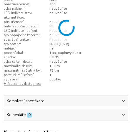
nárazuvzdornost:
ano
doba nabíjení:
neuvádí se
LED indikace stavu
neuvádí se
akumulátoru:
příslušenství:
neuvádí se
baterie součástí balení:
NE
LED indikace nabíjení:
neuvádí se
typ napájecího konektoru:
neuvádí se
speciální funkce:
neuvádí se
typ baterie:
LR03 (1,5 V)
nabíjecí:
ne
prodejní obal:
1 ks, papírový blistr
značka:
EMOS
doba svícení detail:
neuvádí se
maximální dosvit:
130 m
maximální světelný tok:
75 lm
počet režimů svícení:
1
vybavení:
poutko
Hlídat cenu / dostupnost
Kompletní specifikace
Komentáře
0