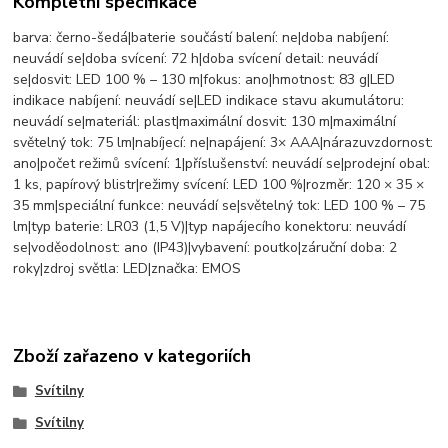
Kompletní specifikace
barva: černo-šedá|baterie součástí balení: ne|doba nabíjení:
neuvádí se|doba svícení: 72 h|doba svícení detail: neuvádí
se|dosvit: LED 100 % – 130 m|fokus: ano|hmotnost: 83 g|LED
indikace nabíjení: neuvádí se|LED indikace stavu akumulátoru:
neuvádí se|materiál: plast|maximální dosvit: 130 m|maximální
světelný tok: 75 lm|nabíjecí: ne|napájení: 3× AAA|nárazuvzdornost:
ano|počet režimů svícení: 1|příslušenství: neuvádí se|prodejní obal:
1 ks, papírový blistr|režimy svícení: LED 100 %|rozměr: 120 × 35 ×
35 mm|speciální funkce: neuvádí se|světelný tok: LED 100 % – 75
lm|typ baterie: LR03 (1,5 V)|typ napájecího konektoru: neuvádí
se|voděodolnost: ano (IP43)|vybavení: poutko|záruční doba: 2
roky|zdroj světla: LED|značka: EMOS
Zboží zařazeno v kategoriích
Svítilny
Svítilny