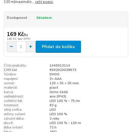
130 m|maximáln...
celý popis
Dostupnost
Skladem
169 Kč
/
ks
140 Kč
bez DPH
Přidat do košíku
Číslo produktu:
1440013114
EAN kód:
8592920038673
Výrobce:
EMOS
napájení:
3× AAA
rozměr:
120 × 35 × 35 mm
materiál:
plast
barva:
černo-šedá
voděodolnost:
ano (IP43)
světelný tok:
LED 100 % – 75 lm
hmotnost:
83 g
zdroj světla:
LED
režimy svícení:
LED 100 %
záruční doba:
2 roky
dosvit:
LED 100 % – 130 m
doba svícení:
72 h
fokus:
ANO