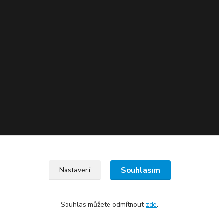
Souhlasím
Nastavení
Souhlas můžete odmítnout
zde
.