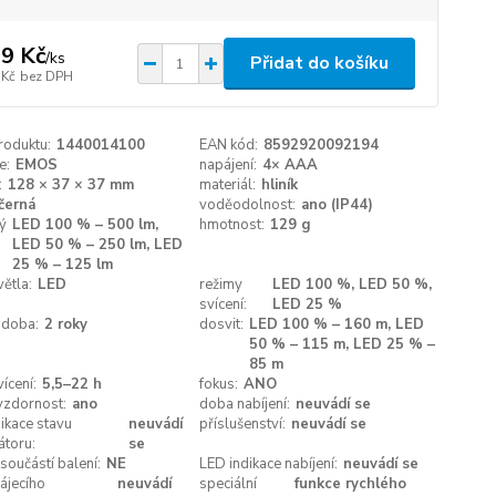
9 Kč
/
ks
Přidat do košíku
 Kč
bez DPH
roduktu:
1440014100
EAN kód:
8592920092194
e:
EMOS
napájení:
4× AAA
:
128 × 37 × 37 mm
materiál:
hliník
černá
voděodolnost:
ano (IP44)
ý
LED 100 % – 500 lm,
hmotnost:
129 g
LED 50 % – 250 lm, LED
25 % – 125 lm
větla:
LED
režimy
LED 100 %, LED 50 %,
svícení:
LED 25 %
 doba:
2 roky
dosvit:
LED 100 % – 160 m, LED
50 % – 115 m, LED 25 % –
85 m
ícení:
5,5–22 h
fokus:
ANO
vzdornost:
ano
doba nabíjení:
neuvádí se
ikace stavu
neuvádí
příslušenství:
neuvádí se
átoru:
se
 součástí balení:
NE
LED indikace nabíjení:
neuvádí se
ájecího
neuvádí
speciální
funkce rychlého