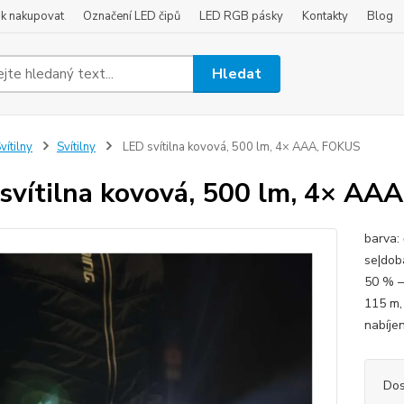
ak nakupovat
Označení LED čipů
LED RGB pásky
Kontakty
Blog
Hledat
vítilny
Svítilny
LED svítilna kovová, 500 lm, 4× AAA, FOKUS
svítilna kovová, 500 lm, 4× AA
barva: 
se|dob
50 % –
115 m,
nabíjen
Dos