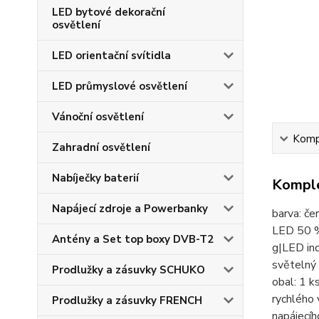
LED bytové dekorační
osvětlení
LED orientační svítidla
LED průmyslové osvětlení
Vánoční osvětlení
Kompl
Zahradní osvětlení
Nabíječky baterií
Komple
Napájecí zdroje a Powerbanky
barva: če
LED 50 %
Antény a Set top boxy DVB-T2
g|LED ind
světelný 
Prodlužky a zásuvky SCHUKO
obal: 1 k
rychlého
Prodlužky a zásuvky FRENCH
napájecíh