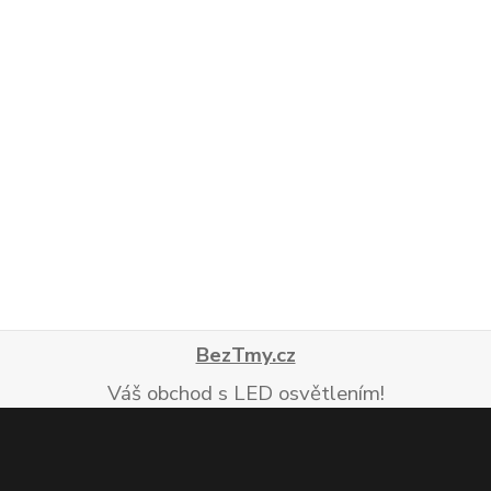
BezTmy.cz
Váš obchod s LED osvětlením!