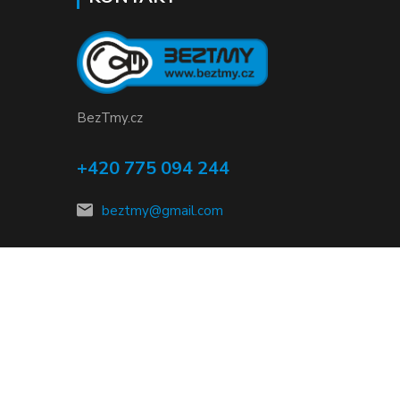
BezTmy.cz
+420 775 094 244
beztmy@gmail.com