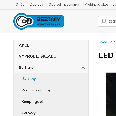
O nás
Doprava
Obchodní podmínky
Probíhající akce
J
Úvod
S
AKCE!
LED 
VÝPRODEJ SKLADU !!!
Svítilny
Svítilny
Pracovní svítilny
Kempingové
Čelovky