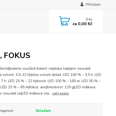
Přihlášení
0
ks
za
0,00 Kč
A, FOKUS
černá|baterie součástí balení: ne|doba nabíjení: neuvádí
a svícení: 5,5–22 h|doba svícení detail: LED 100 % – 5,5 h, LED
 7 h, LED 25 % – 22 h|dosvit: LED 100 % – 160 m, LED 50 % –
 LED 25 % – 85 m|fokus: ano|hmotnost: 129 g|LED indikace
í: neuvádí se|LED indikace sta...
celý popis
tupnost
Skladem