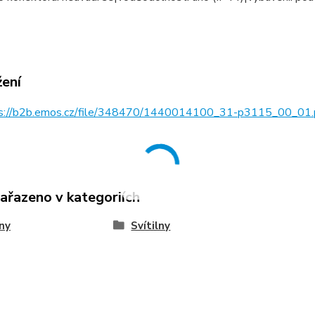
žení
s://b2b.emos.cz/file/348470/1440014100_31-p3115_00_01.
zařazeno v kategoriích
lny
Svítilny