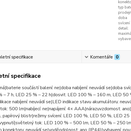
konekto
typ bate
prodejn
doba
svícení
detail:
maximál
vybaven
etní specifikace
Komentáře
0
tní specifikace
rná|baterie součástí balení: ne|doba nabíjení: neuvádí se|doba sv
 – 7 h, LED 25 % – 22 h|dosvit: LED 100 % – 160 m, LED 50 
ikace nabíjení: neuvádí se|LED indikace stavu akumulátoru: neuvá
tok: 500 lm|nabíjecí: ne|napájení: 4× AAA|nárazuvzdornost: ano|p
s, papírový blistr|režimy svícení: LED 100 %, LED 50 %, LED 2
 vypnutí|světelný tok: LED 100 % – 500 lm, LED 50 % – 250 lm
o konektoru: neuvádí se|voděodolnost: ano (IP44)|vybavení: pou