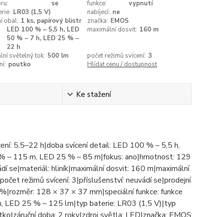
ru:
se
funkce:
vypnutí
rie:
LR03 (1,5 V)
nabíjecí:
ne
í obal:
1 ks, papírový blistr
značka:
EMOS
LED 100 % – 5,5 h, LED
maximální dosvit:
160 m
50 % – 7 h, LED 25 % –
22 h
ní světelný tok:
500 lm
počet režimů svícení:
3
í:
poutko
Hlídat cenu / dostupnost
Ke stažení
ícení: 5,5–22 h|doba svícení detail: LED 100 % – 5,5 h,
% – 115 m, LED 25 % – 85 m|fokus: ano|hmotnost: 129
dí se|materiál: hliník|maximální dosvit: 160 m|maximální
očet režimů svícení: 3|příslušenství: neuvádí se|prodejní
5 %|rozměr: 128 × 37 × 37 mm|speciální funkce: funkce
, LED 25 % – 125 lm|typ baterie: LR03 (1,5 V)|typ
tko|záruční doba: 2 roky|zdroj světla: LED|značka: EMOS