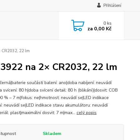
Přihlášení
0
ks
za
0,00 Kč
2× CR2032, 22 lm
 P3922 na 2× CR2032, 22 lm
černá|baterie součástí balení: ano|doba nabíjení: neuvádí
 svícení: 80 h|doba svícení detail: 80 h (blikání)|dosvit: COB
0 % – 7 m|fokus: ne|hmotnost: neuvádí se|LED indikace
ní: neuvádí se|LED indikace stavu akumulátoru: neuvádí
riál: plast|maximální dosvit: 7 m|max...
celý popis
tupnost
Skladem