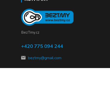
BezTmy.cz
+420 775 094 244
beztmy@gmail.com