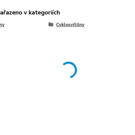
zařazeno v kategoriích
lny
Cyklosvítilny