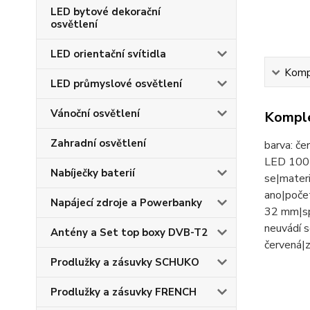
LED bytové dekorační
osvětlení
LED orientační svítidla
Kompl
LED průmyslové osvětlení
Vánoční osvětlení
Komple
Zahradní osvětlení
barva: če
LED 100 %
Nabíječky baterií
se|materi
ano|počet 
Napájecí zdroje a Powerbanky
32 mm|sp
neuvádí s
Antény a Set top boxy DVB-T2
červená|
Prodlužky a zásuvky SCHUKO
Prodlužky a zásuvky FRENCH