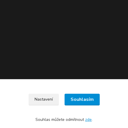
Souhlasím
Nastavení
Souhlas můžete odmítnout
zde
.