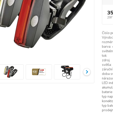
35
297
Číslo p
Výrobc
rozměr
barva:
světeln
tok:
zdroj
světla:
záruční
doba sv
nárazu
LED ind
akumul
baterie
typ nap
konekto
typ bate
prodejn