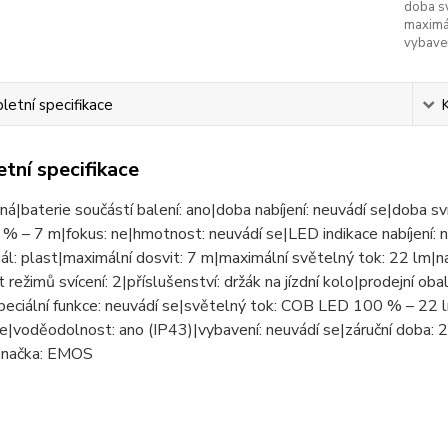
doba sv
maximál
vybaven
etní specifikace
tní specifikace
rná|baterie součástí balení: ano|doba nabíjení: neuvádí se|doba sví
 – 7 m|fokus: ne|hmotnost: neuvádí se|LED indikace nabíjení: 
ál: plast|maximální dosvit: 7 m|maximální světelný tok: 22 lm|n
režimů svícení: 2|příslušenství: držák na jízdní kolo|prodejní obal:
eciální funkce: neuvádí se|světelný tok: COB LED 100 % – 22 l
e|voděodolnost: ano (IP43)|vybavení: neuvádí se|záruční doba: 
značka: EMOS