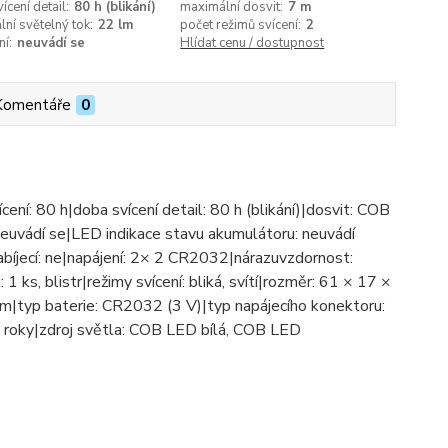
ícení detail:
80 h (blikání)
maximální dosvit:
7 m
ní světelný tok:
22 lm
počet režimů svícení:
2
í:
neuvádí se
Hlídat cenu / dostupnost
Komentáře
0
cení: 80 h|doba svícení detail: 80 h (blikání)|dosvit: COB
neuvádí se|LED indikace stavu akumulátoru: neuvádí
abíjecí: ne|napájení: 2× 2 CR2032|nárazuvzdornost:
 1 ks, blistr|režimy svícení: bliká, svítí|rozměr: 61 × 17 ×
m|typ baterie: CR2032 (3 V)|typ napájecího konektoru:
2 roky|zdroj světla: COB LED bílá, COB LED