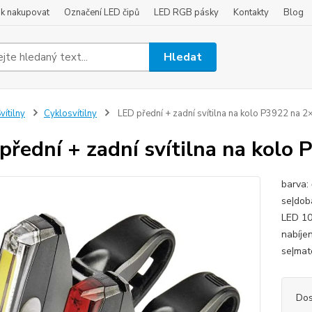
ak nakupovat
Označení LED čipů
LED RGB pásky
Kontakty
Blog
Hledat
vítilny
Cyklosvítilny
LED přední + zadní svítilna na kolo P3922 na 
přední + zadní svítilna na kolo
barva: 
se|doba
LED 10
nabíje
se|mate
Dos