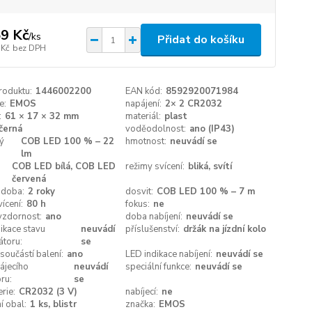
9 Kč
/
ks
Přidat do košíku
 Kč
bez DPH
roduktu:
1446002200
EAN kód:
8592920071984
e:
EMOS
napájení:
2× 2 CR2032
:
61 × 17 × 32 mm
materiál:
plast
černá
voděodolnost:
ano (IP43)
ý
COB LED 100 % – 22
hmotnost:
neuvádí se
lm
COB LED bílá, COB LED
režimy svícení:
bliká, svítí
červená
 doba:
2 roky
dosvit:
COB LED 100 % – 7 m
ícení:
80 h
fokus:
ne
vzdornost:
ano
doba nabíjení:
neuvádí se
ikace stavu
neuvádí
příslušenství:
držák na jízdní kolo
átoru:
se
 součástí balení:
ano
LED indikace nabíjení:
neuvádí se
ájecího
neuvádí
speciální funkce:
neuvádí se
ru:
se
rie:
CR2032 (3 V)
nabíjecí:
ne
í obal:
1 ks, blistr
značka:
EMOS