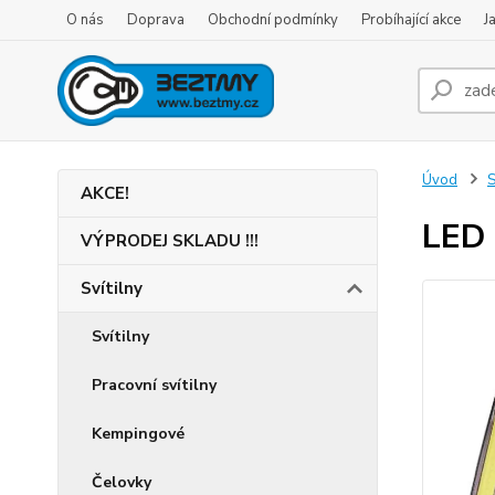
O nás
Doprava
Obchodní podmínky
Probíhající akce
J
Úvod
S
AKCE!
LED 
VÝPRODEJ SKLADU !!!
Svítilny
Svítilny
Pracovní svítilny
Kempingové
Čelovky