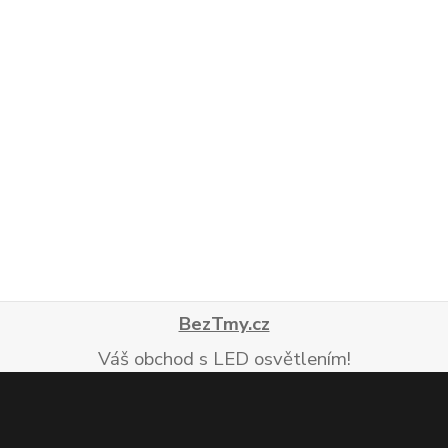
BezTmy.cz
Váš obchod s LED osvětlením!