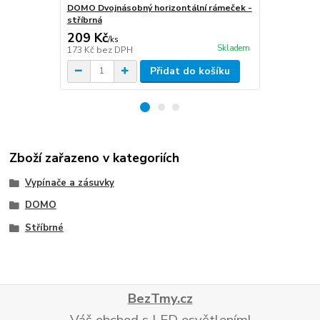
DOMO Dvojnásobný horizontální rámeček -
DOMO Schodi
stříbrná
209 Kč
179 Kč
/
ks
/
ks
Skladem
173 Kč
bez DPH
148 Kč
bez 
Přidat do košíku
Zboží zařazeno v kategoriích
Vypínače a zásuvky
DOMO
Stříbrné
BezTmy.cz