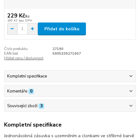
229 Kč
/
ks
189 Kč
bez DPH
Přidat do košíku
Číslo produktu:
27190
EAN kód:
5905339271907
Hlídat cenu / dostupnost
Kompletní specifikace
Komentáře
0
Související zboží
3
Kompletní specifikace
Jednonásobná zásuvka s uzemněním a clonkami ve stříbrné barvě