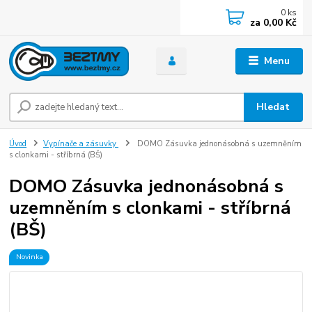
0
ks
za
0,00 Kč
Menu
Hledat
Úvod
Vypínače a zásuvky
DOMO Zásuvka jednonásobná s uzemněním
s clonkami - stříbrná (BŠ)
DOMO Zásuvka jednonásobná s
uzemněním s clonkami - stříbrná
(BŠ)
Novinka