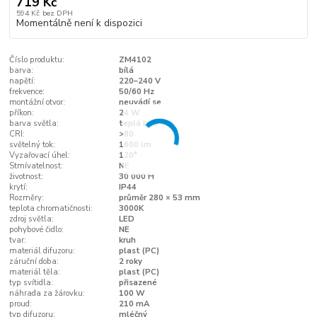
719 Kč
594 Kč
bez DPH
Momentálně není k dispozici
Číslo produktu:
ZM4102
barva:
bílá
napětí:
220–240 V
frekvence:
50/60 Hz
montážní otvor:
neuvádí se
příkon:
24 W
barva světla:
teplá bílá
CRI:
>80
světelný tok:
1600 lm
Vyzařovací úhel:
120°
Stmívatelnost:
NE
životnost:
30 000 H
krytí:
IP44
Rozměry:
průměr 280 × 53 mm
teplota chromatičnosti:
3000K
zdroj světla:
LED
pohybové čidlo:
NE
tvar:
kruh
materiál difuzoru:
plast (PC)
záruční doba:
2 roky
materiál těla:
plast (PC)
typ svítidla:
přisazené
náhrada za žárovku:
100 W
proud:
210 mA
typ difuzoru:
mléčný