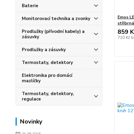
Baterie
Emos LE
Monitorovací technika a zvonky
stříbrn
859 K
Prodlužky (přívodní kabely) a
zásuvky
710 Kč
b
Prodlužky a zásuvky
Termostaty, detektory
Elektronika pro domácí
mazlíčky
Termostaty, detektory,
regulace
Novinky