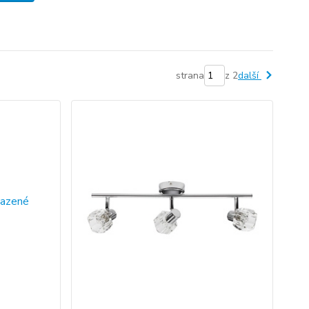
strana
z 2
další