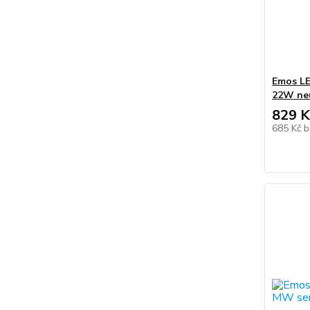
Emos LE
22W neu
829 K
685 Kč
b