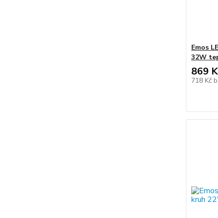
Emos LE
32W tep
869 K
718 Kč
b