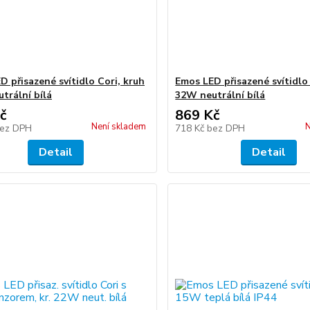
D přisazené svítidlo Cori, kruh
Emos LED přisazené svítidlo 
trální bílá
32W neutrální bílá
č
869 Kč
Není skladem
N
ez DPH
718 Kč
bez DPH
Detail
Detail