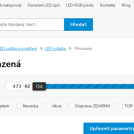
ak nakupovat
Označení LED čipů
LED RGB pásky
Kontakty
Blog
Hledat
ED světla a osvětlení
LED svítídla
Přisazená
azená
Kč
Od
adem
Novinka
Akce
Doprava ZDARMA
TOP 
Upřesnit parametr