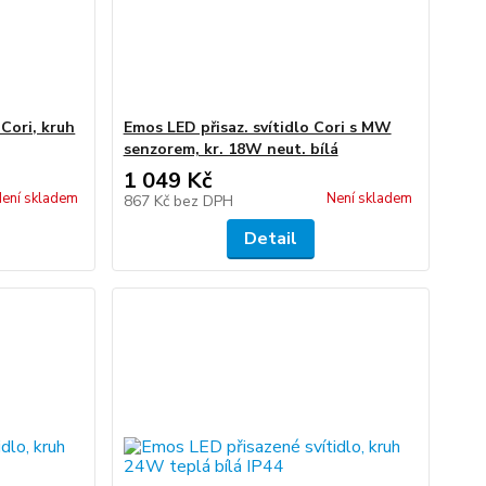
Cori, kruh
Emos LED přisaz. svítidlo Cori s MW
senzorem, kr. 18W neut. bílá
1 049 Kč
ení skladem
Není skladem
867 Kč
bez DPH
Detail