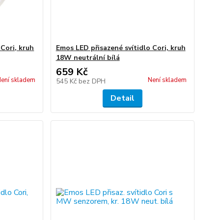
Cori, kruh
Emos LED přisazené svítidlo Cori, kruh
18W neutrální bílá
659 Kč
ení skladem
Není skladem
545 Kč
bez DPH
Detail