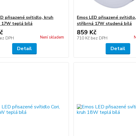
D přisazené svítidlo, kruh
Emos LED přisazené svítidlo
á 17W teplá bílá
stříbrná 17W studená bílá
č
859 Kč
Není skladem
N
ez DPH
710 Kč
bez DPH
Detail
Detail