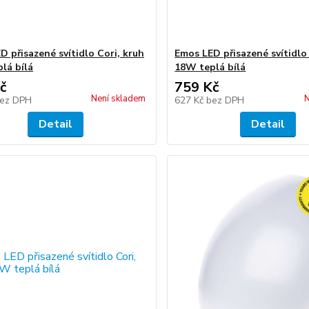
D přisazené svítidlo Cori, kruh
Emos LED přisazené svítidlo 
lá bílá
18W teplá bílá
č
759 Kč
Není skladem
N
ez DPH
627 Kč
bez DPH
Detail
Detail