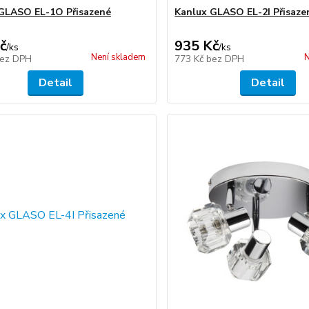
GLASO EL-1O Přisazené
Kanlux GLASO EL-2I Přisazen
č
935 Kč
/
ks
/
ks
Není skladem
N
ez DPH
773 Kč
bez DPH
Detail
Detail