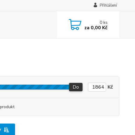
Přihlášení
0
ks
za
0,00 Kč
Do
Kč
produkt
y