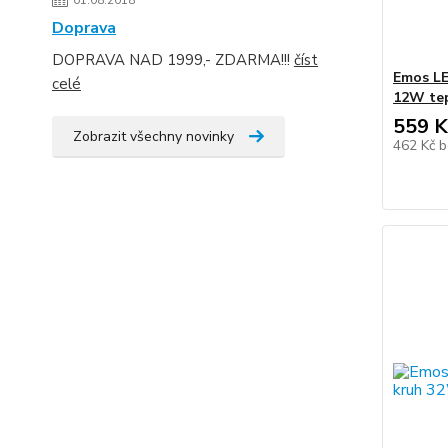
01.08.2018
Doprava
DOPRAVA NAD 1999,- ZDARMA!!!
číst
Emos LE
celé
12W tep
559 K
Zobrazit všechny novinky
462 Kč
b