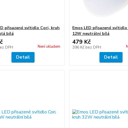
D přisazené svítidlo Cori, kruh
Emos LED přisazené svítidlo 
lá bílá
12W neutrální bílá
č
479 Kč
Není skladem
N
ez DPH
396 Kč
bez DPH
Detail
Detail