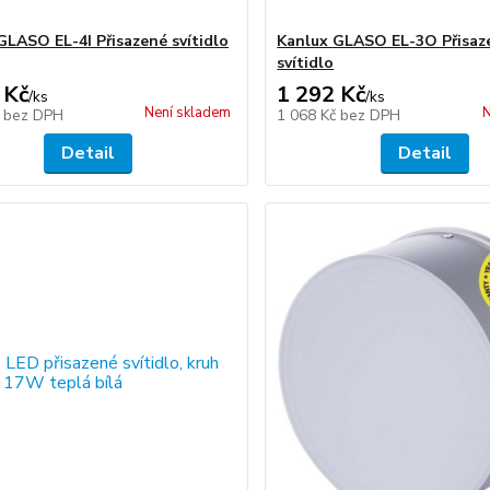
GLASO EL-4I Přisazené svítidlo
Kanlux GLASO EL-3O Přisaz
svítidlo
 Kč
1 292 Kč
/
ks
/
ks
Není skladem
N
č
bez DPH
1 068 Kč
bez DPH
Detail
Detail