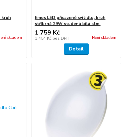
, kruh
Emos LED přisazené svítidlo, kruh
stříbrná 29W studená bílá stm.
1 759 Kč
ení skladem
Není skladem
1 454 Kč
bez DPH
Detail