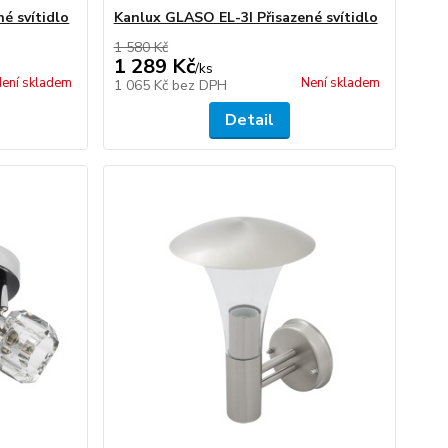
é svítidlo
Kanlux GLASO EL-3I Přisazené svítidlo
1 580 Kč
1 289 Kč
/
ks
ení skladem
Není skladem
1 065 Kč
bez DPH
Detail