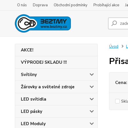
O nás
Doprava
Obchodní podmínky
Probíhající akce
J
Úvod
L
AKCE!
Přis
VÝPRODEJ SKLADU !!!
Svítilny
Cena:
Žárovky a světelné zdroje
LED svítidla
Skl
LED pásky
LED Moduly