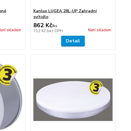
ené
Kanlux LUGEA 28L-UP Zahradní
svítidlo
862 Kč
/
ks
ení skladem
Není skladem
712 Kč
bez DPH
Detail