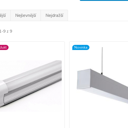
jší
Nejlevnější
Nejdražší
1-9 z 9
dukt
Novinka