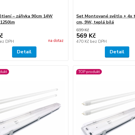
ětlení – zářivka 90cm 14W
Set Montované světlo + 4x t
,1250lm
cm, 9W, teplá bílá
699 Kč
č
569 Kč
na dotaz
ez DPH
470 Kč
bez DPH
Detail
Detail
dukt
TOP produkt