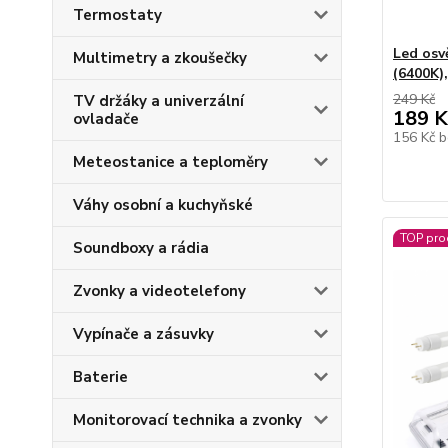
Termostaty
Led osv
Multimetry a zkoušečky
(6400K)
249 Kč
TV držáky a univerzální
189 K
ovladače
156 Kč
b
Meteostanice a teploměry
Váhy osobní a kuchyňské
TOP pro
Soundboxy a rádia
Zvonky a videotelefony
Vypínače a zásuvky
Baterie
Monitorovací technika a zvonky