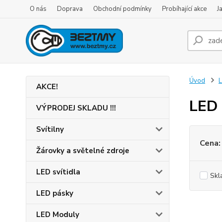
O nás
Doprava
Obchodní podmínky
Probíhající akce
J
Úvod
L
AKCE!
LED 
VÝPRODEJ SKLADU !!!
Svítilny
Cena:
Žárovky a světelné zdroje
LED svítidla
Skl
LED pásky
LED Moduly