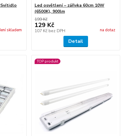
Svítidlo
Led osvětlení – zářivka 60cm 10W
(6500K), 900lm
199 Kč
129 Kč
ení skladem
na dotaz
107 Kč
bez DPH
Detail
TOP produkt