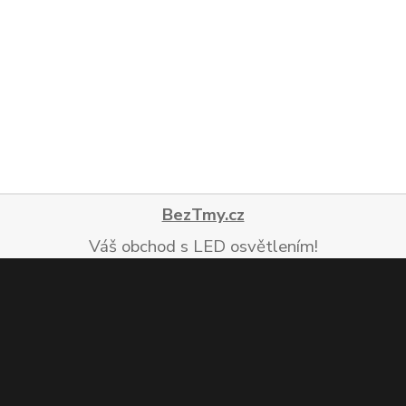
BezTmy.cz
Váš obchod s LED osvětlením!