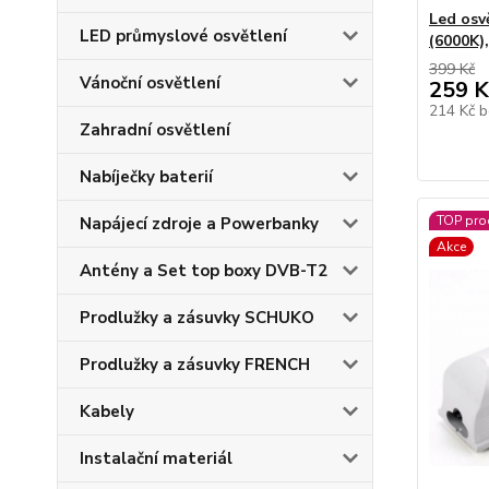
Led osv
LED průmyslové osvětlení
(6000K)
399 Kč
Vánoční osvětlení
259 K
214 Kč
b
Zahradní osvětlení
Nabíječky baterií
TOP pro
Napájecí zdroje a Powerbanky
Akce
Antény a Set top boxy DVB-T2
Prodlužky a zásuvky SCHUKO
Prodlužky a zásuvky FRENCH
Kabely
Instalační materiál