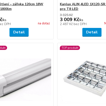
ětlení – zářivka 120cm 18W
Kanlux ALIN 4LED 1X120-SR 
,1800lm
pro T8 LED
3 325 Kč
č
3 009 Kč
/
ks
/
ks
na dotaz
N
ez DPH
2 487 Kč
bez DPH
Detail
Detail
dukt
TOP produkt