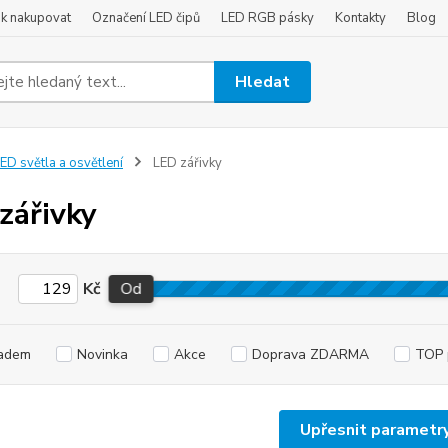
ak nakupovat
Označení LED čipů
LED RGB pásky
Kontakty
Blog
Hledat
ED světla a osvětlení
LED zářivky
zářivky
Kč
Od
adem
Novinka
Akce
Doprava ZDARMA
TOP 
Upřesnit parametr