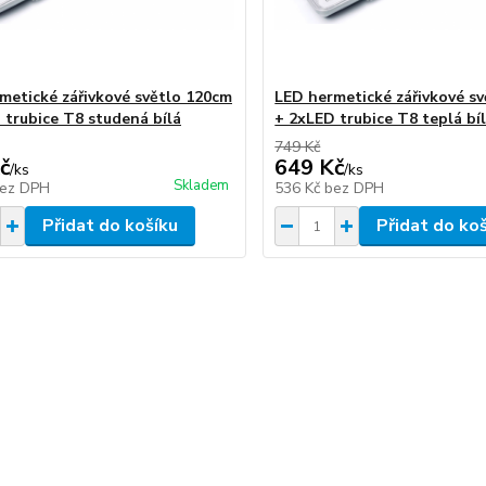
metické zářivkové světlo 120cm
LED hermetické zářivkové s
 trubice T8 studená bílá
+ 2xLED trubice T8 teplá bí
749 Kč
č
649 Kč
/
ks
/
ks
Skladem
ez DPH
536 Kč
bez DPH
Přidat do košíku
Přidat do ko