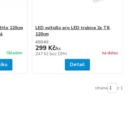
větlo 120cm
LED svítidlo pro LED trubice 2x T8,
lá
120cm
459 Kč
299 Kč
/
ks
Skladem
na dotaz
247 Kč
bez DPH
šíku
Detail
strana
z 1