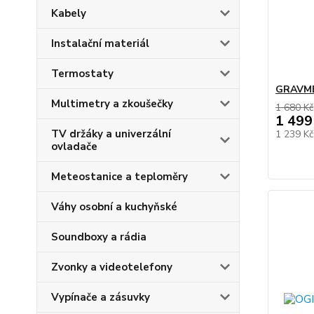
Kabely
Instalační materiál
Termostaty
GRAVME 
Multimetry a zkoušečky
1 680 Kč
1 499
TV držáky a univerzální
1 239 K
ovladače
Meteostanice a teploměry
Váhy osobní a kuchyňské
Soundboxy a rádia
Zvonky a videotelefony
Vypínače a zásuvky