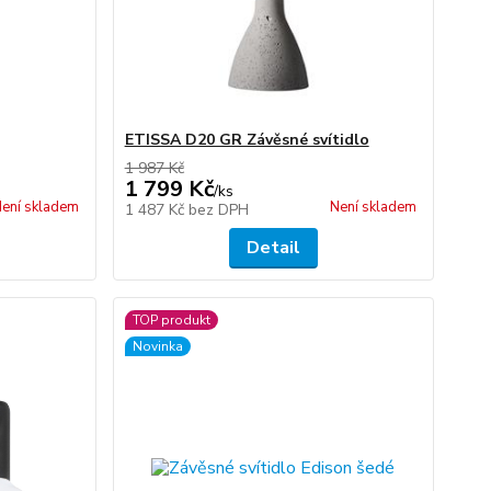
ETISSA D20 GR Závěsné svítidlo
1 987 Kč
1 799 Kč
/
ks
ení skladem
Není skladem
1 487 Kč
bez DPH
Detail
TOP produkt
Novinka