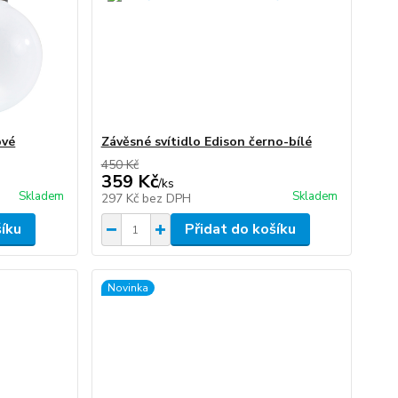
ové
Závěsné svítidlo Edison černo-bílé
450 Kč
359 Kč
/
ks
Skladem
Skladem
297 Kč
bez DPH
šíku
Přidat do košíku
Novinka