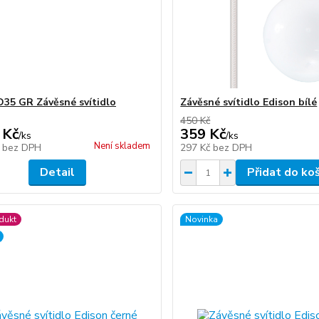
35 GR Závěsné svítidlo
Závěsné svítidlo Edison bílé
450 Kč
 Kč
359 Kč
/
ks
/
ks
Není skladem
č
bez DPH
297 Kč
bez DPH
Detail
Přidat do ko
dukt
Novinka