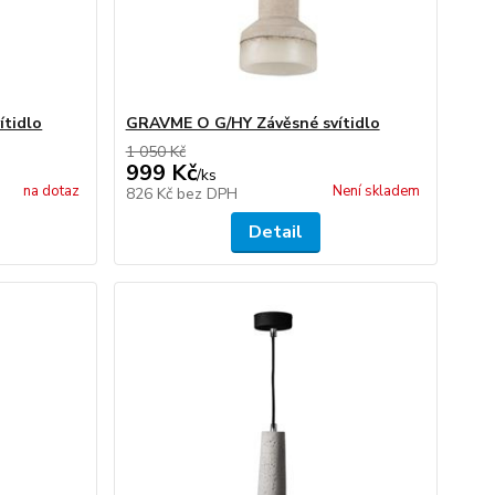
ítidlo
GRAVME O G/HY Závěsné svítidlo
1 050 Kč
999 Kč
/
ks
na dotaz
Není skladem
826 Kč
bez DPH
Detail