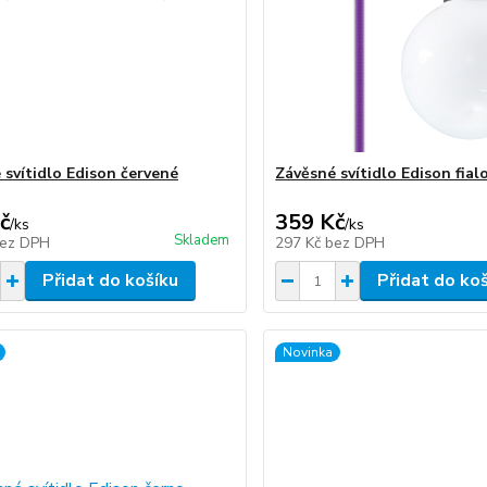
 svítidlo Edison červené
Závěsné svítidlo Edison fial
č
359 Kč
/
ks
/
ks
Skladem
ez DPH
297 Kč
bez DPH
Přidat do košíku
Přidat do ko
Novinka