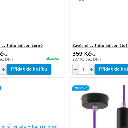
 svítidlo Edison černé
Závěsné svítidlo Edison žlut
č
359 Kč
/
ks
/
ks
Skladem
ez DPH
297 Kč
bez DPH
Přidat do košíku
Přidat do ko
Novinka