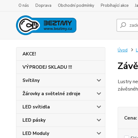
O nás
Doprava
Obchodní podmínky
Probíhající akce
J
Úvod
L
AKCE!
Závě
VÝPRODEJ SKLADU !!!
Svítilny
Lustry ne
závěsnéh
Žárovky a světelné zdroje
LED svítidla
Cena:
LED pásky
LED Moduly