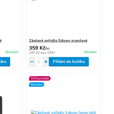
é
Závěsné svítidlo Edison oranžové
359 Kč
/
ks
Skladem
Skladem
297 Kč
bez DPH
šíku
Přidat do košíku
TOP produkt
Novinka