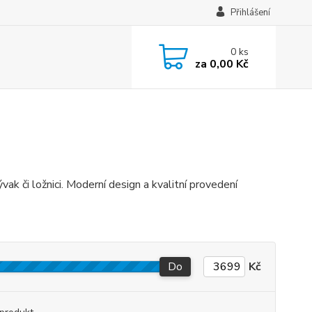
Přihlášení
0
ks
za
0,00 Kč
vak či ložnici. Moderní design a kvalitní provedení
Do
Kč