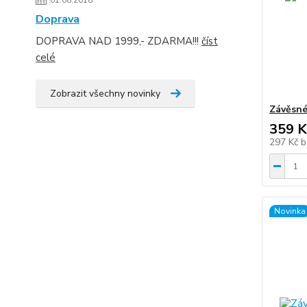
01.08.2018
Doprava
DOPRAVA NAD 1999,- ZDARMA!!!
číst
celé
Zobrazit všechny novinky
Závěsné
359 K
297 Kč
b
Novinka