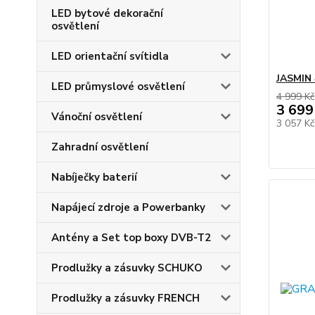
LED bytové dekorační
osvětlení
LED orientační svítidla
JASMIN 
LED průmyslové osvětlení
4 999 Kč
3 699
Vánoční osvětlení
3 057 K
Zahradní osvětlení
Nabíječky baterií
Napájecí zdroje a Powerbanky
Antény a Set top boxy DVB-T2
Prodlužky a zásuvky SCHUKO
Prodlužky a zásuvky FRENCH