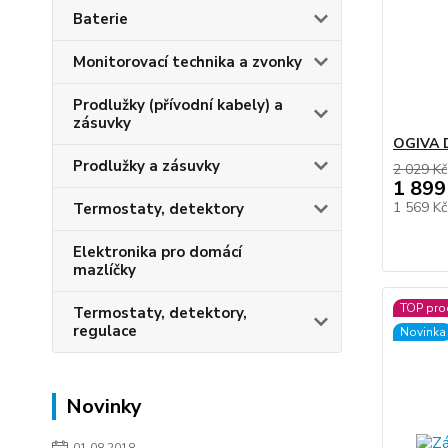
Baterie
Monitorovací technika a zvonky
Prodlužky (přívodní kabely) a
zásuvky
OGIVA D
Prodlužky a zásuvky
2 029 Kč
1 899
1 569 K
Termostaty, detektory
Elektronika pro domácí
mazlíčky
TOP pro
Termostaty, detektory,
regulace
Novinka
Novinky