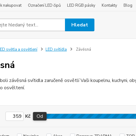
ak nakupovat
Označení LED čipů
LED RGB pásky
Kontakty
Blog
Hledat
ED světla a osvětlení
LED svítídla
Závěsná
sná
boli závěsná svítidla zaručeně osvětlí Vaši koupelnu, kuchyni, obý
o osvěltení.
Kč
Od