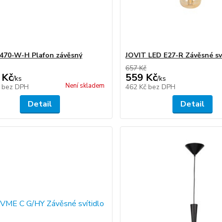
470-W-H Plafon závěsný
JOVIT LED E27-R Závěsné sv
657 Kč
 Kč
559 Kč
/
ks
/
ks
Není skladem
č
bez DPH
462 Kč
bez DPH
Detail
Detail