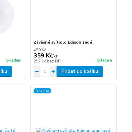
Závěsné svítidlo Edison šedé
450 Kč
359 Kč
/
ks
Skladem
Skladem
297 Kč
bez DPH
šíku
Přidat do košíku
Novinka