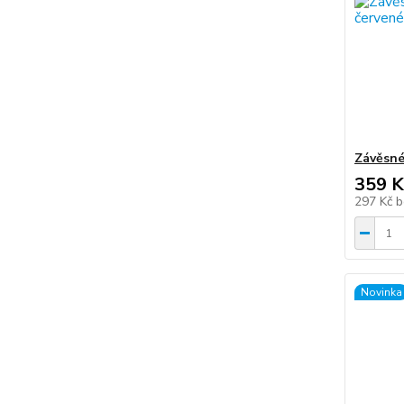
Závěsné
359 K
297 Kč
b
Novinka