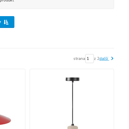
produkt
y
strana
z 2
další