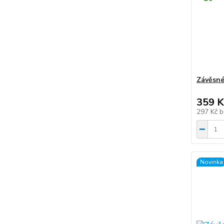
Závěsné
359 K
297 Kč
b
Novinka