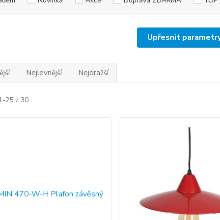
adem
Novinka
Akce
Doprava ZDARMA
TOP 
Upřesnit parametr
jší
Nejlevnější
Nejdražší
1-25 z 30