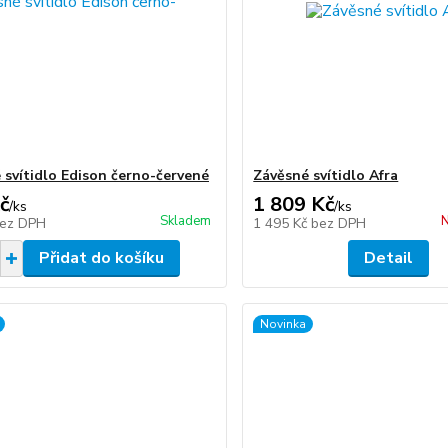
 svítidlo Edison černo-červené
Závěsné svítidlo Afra
č
1 809 Kč
/
ks
/
ks
Skladem
N
ez DPH
1 495 Kč
bez DPH
Přidat do košíku
Detail
Novinka