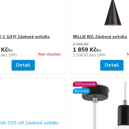
C G/HY Závěsné svítidlo
BELLIE B/G Závěsné svítidlo
2 045 Kč
 Kč
1 859 Kč
/
ks
/
ks
Není skladem
N
č
bez DPH
1 536 Kč
bez DPH
Detail
Detail
TOP produkt
Novinka