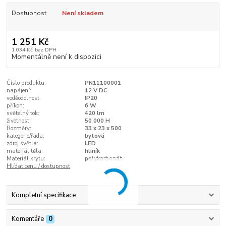
Dostupnost
Není skladem
1 251 Kč
1 034 Kč
bez DPH
Momentálně není k dispozici
Číslo produktu:
PN11100001
napájení:
12 V DC
voděodolnost:
IP20
příkon:
6 W
světelný tok:
420 lm
životnost:
50 000 H
Rozměry:
33 x 23 x 500
kategorie/řada:
bytová
zdroj světla:
LED
materiál těla:
hliník
Materiál krytu:
polykarbonát
Hlídat cenu / dostupnost
Kompletní specifikace
Komentáře
0