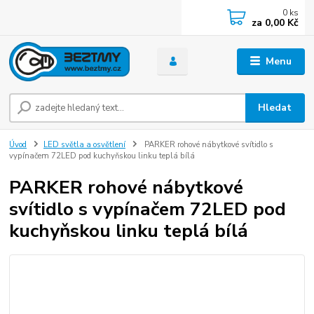
0
ks
za
0,00 Kč
Menu
Hledat
Úvod
LED světla a osvětlení
PARKER rohové nábytkové svítidlo s
vypínačem 72LED pod kuchyňskou linku teplá bílá
PARKER rohové nábytkové
svítidlo s vypínačem 72LED pod
kuchyňskou linku teplá bílá