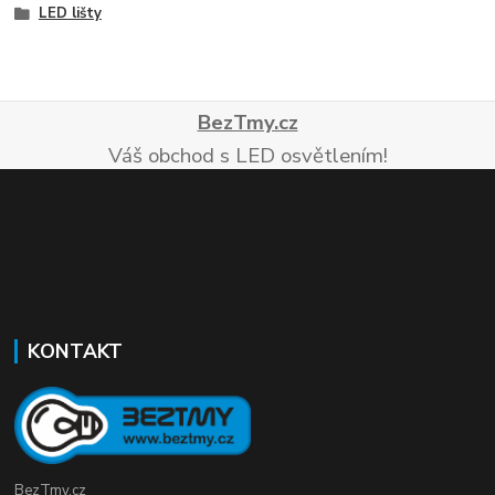
LED lišty
BezTmy.cz
Váš obchod s LED osvětlením!
KONTAKT
BezTmy.cz