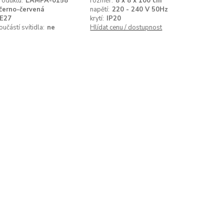
roduktu:
LAMPA-0158
rozměr:
8 x 8 x 100 cm
černo-červená
napětí:
220 - 240 V 50Hz
E27
krytí:
IP20
oučástí svítidla:
ne
Hlídat cenu / dostupnost