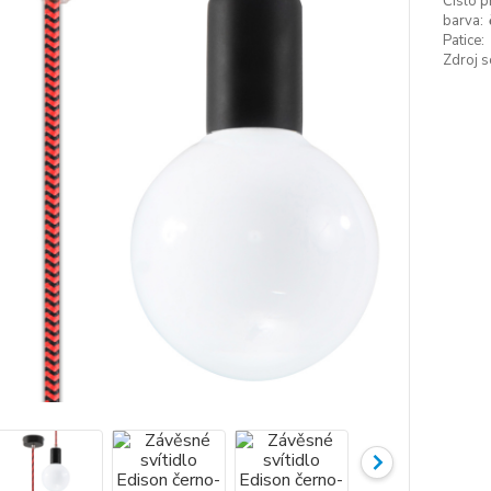
Číslo p
barva:
Patice:
Zdroj s