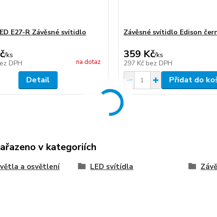
ED E27-R Závěsné svítidlo
Závěsné svítidlo Edison čer
č
359 Kč
/
ks
/
ks
na dotaz
ez DPH
297 Kč
bez DPH
Detail
Přidat do ko
zařazeno v kategoriích
větla a osvětlení
LED svítídla
Záv