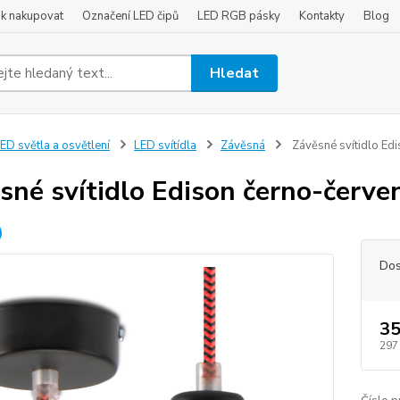
ak nakupovat
Označení LED čipů
LED RGB pásky
Kontakty
Blog
Hledat
ED světla a osvětlení
LED svítídla
Závěsná
Závěsné svítidlo Ed
sné svítidlo Edison černo-červe
Dos
35
297