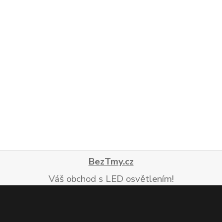
BezTmy.cz
Váš obchod s LED osvětlením!