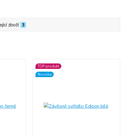
jící zboží
3
TOP produkt
Novinka