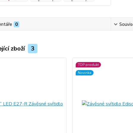
ntáře
0
Souvise
jící zboží
3
TOP produkt
Novinka