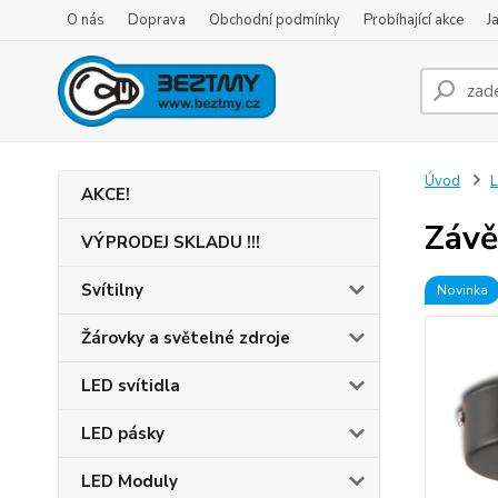
O nás
Doprava
Obchodní podmínky
Probíhající akce
J
Úvod
L
AKCE!
Závě
VÝPRODEJ SKLADU !!!
Svítilny
Novinka
Žárovky a světelné zdroje
LED svítidla
LED pásky
LED Moduly