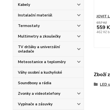
Kabely
Instalační materiál
JOVIT L
657 Kč
Termostaty
559 K
462 Kč
b
Multimetry a zkoušečky
TV držáky a univerzální
ovladače
Meteostanice a teploměry
Váhy osobní a kuchyňské
Zboží 
Soundboxy a rádia
LED s
Zvonky a videotelefony
Vypínače a zásuvky