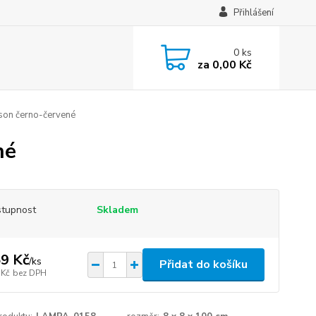
Přihlášení
0
ks
za
0,00 Kč
ison černo-červené
né
tupnost
Skladem
9 Kč
/
ks
Přidat do košíku
 Kč
bez DPH