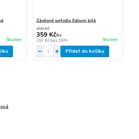
né
Závěsné svítidlo Edison bílé
450 Kč
359 Kč
/
ks
Skladem
Skladem
297 Kč
bez DPH
šíku
Přidat do košíku
ěsná