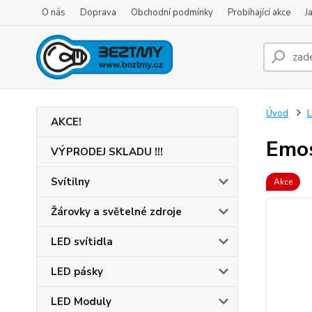
O nás
Doprava
Obchodní podmínky
Probíhající akce
J
Úvod
L
AKCE!
Emos
VÝPRODEJ SKLADU !!!
Svítilny
Akce
Žárovky a světelné zdroje
LED svítidla
LED pásky
LED Moduly