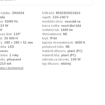
roduktu:
ZM4304
EAN kód:
8592920022610
bílá
napětí:
220–240 V
ce:
50/60 Hz
montážní otvor:
neuvádí se
24 W
barva světla:
neutrální bílá
80
světelný tok:
1600 lm
ací úhel:
120°
Stmívatelnost:
NE
st:
30 000 H
krytí:
IP44
y:
280 × 280 × 51 mm
teplota chromatičnosti:
4000 K
větla:
LED
pohybové čidlo:
NE
tverec
materiál difuzoru:
plast (PC)
 doba:
2 roky
materiál těla:
plast (PC)
idla:
přisazené
náhrada za žárovku:
100 W
210 mA
typ difuzoru:
mléčný
cenu / dostupnost