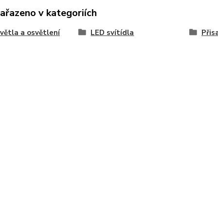
zařazeno v kategoriích
větla a osvětlení
LED svítídla
Přis