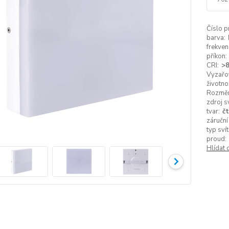
Číslo p
barva:
frekven
příkon:
CRI:
>
Vyzařov
životno
Rozměr
zdroj s
tvar:
č
záruční
typ svít
proud:
Hlídat 