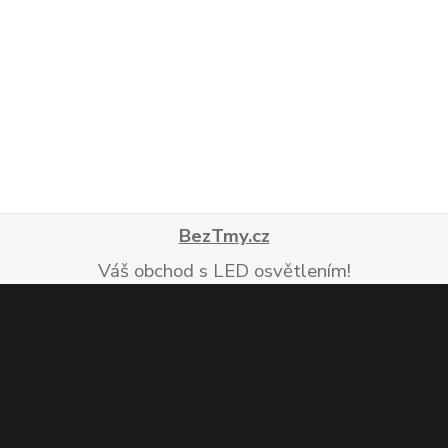
BezTmy.cz
Váš obchod s LED osvětlením!