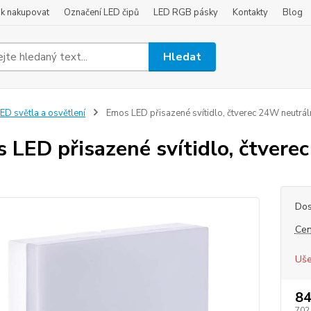
ak nakupovat
Označení LED čipů
LED RGB pásky
Kontakty
Blog
Hledat
ED světla a osvětlení
Emos LED přisazené svítidlo, čtverec 24W neutráln
 LED přisazené svítidlo, čtvere
Dos
Cen
Uše
84
702