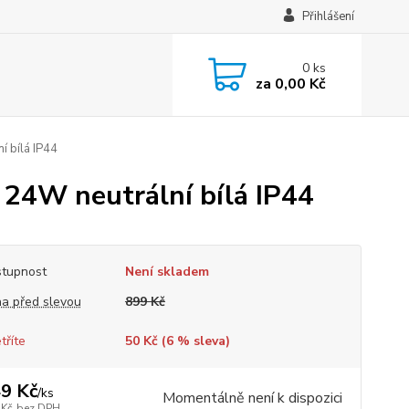
Přihlášení
0
ks
za
0,00 Kč
í bílá IP44
c 24W neutrální bílá IP44
tupnost
Není skladem
a před slevou
899 Kč
tříte
50 Kč (
6
% sleva)
9 Kč
/
ks
Momentálně není k dispozici
 Kč
bez DPH