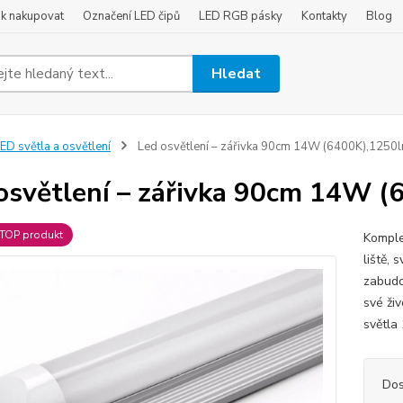
ak nakupovat
Označení LED čipů
LED RGB pásky
Kontakty
Blog
Hledat
ED světla a osvětlení
Led osvětlení – zářivka 90cm 14W (6400K),1250
osvětlení – zářivka 90cm 14W 
TOP produkt
Komple
liště,
zabudov
své ži
světla 
Dos