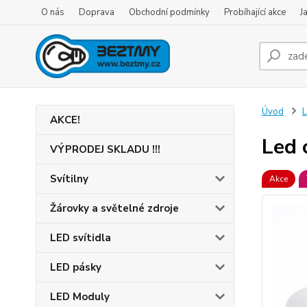
O nás
Doprava
Obchodní podmínky
Probíhající akce
J
Úvod
L
AKCE!
Led 
VÝPRODEJ SKLADU !!!
Svítilny
Akce
Žárovky a světelné zdroje
LED svítidla
LED pásky
LED Moduly