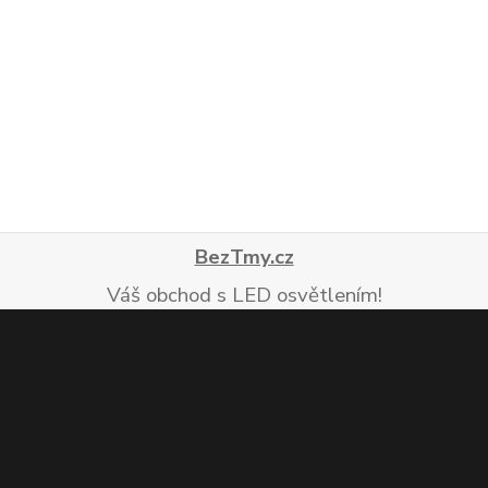
BezTmy.cz
Váš obchod s LED osvětlením!