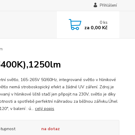
Přihlášení
0
ks
za
0,00 Kč
lm
(6400K),1250lm
tní světlo, 165-265V 50/60Hz, integrované světlo v hlinikové
 světlo nemá stroboskopický efekt a žádné UV záření. Zdroj je
aný v hlinikové liště stačí jen připojit na 230V, světlo je díky
votnosti a spotřebě perfektní náhradou za běžnou zářivku.Úhel
120°, v balení : ú...
celý popis
tupnost
na dotaz