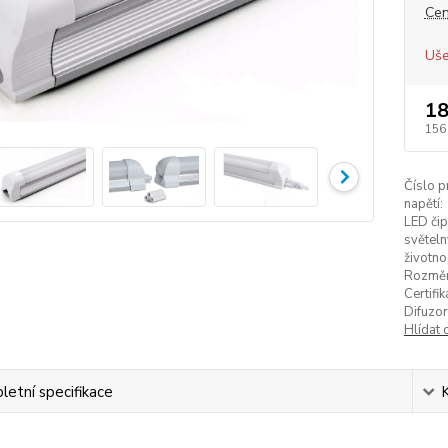
Cen
Uše
18
156
Číslo p
napětí:
LED čip
světeln
životno
Rozměr
Certifik
Difuzor
Hlídat 
etní specifikace