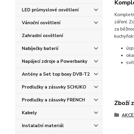
Komple
LED průmyslové osvětlení
Kompletn
záření. Z
Vánoční osvětlení
za běžnou
Zahradní osvětlení
kuchyňský
úsp
Nabíječky baterií
oka
Napájecí zdroje a Powerbanky
sví
Antény a Set top boxy DVB-T2
Prodlužky a zásuvky SCHUKO
Prodlužky a zásuvky FRENCH
Zboží 
Kabely
AKCE
Instalační materiál