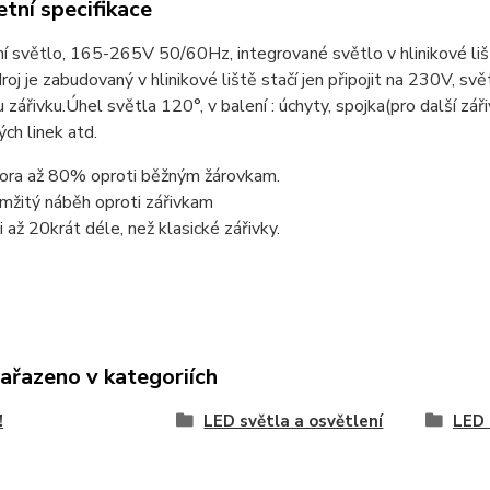
tní specifikace
í světlo, 165-265V 50/60Hz, integrované světlo v hlinikové li
droj je zabudovaný v hlinikové liště stačí jen připojit na 230V, sv
 zářivku.Úhel světla 120°, v balení : úchyty, spojka(pro další zář
ch linek atd.
ora až 80% oproti běžným žárovkam.
mžitý náběh oproti zářivkam
ti až 20krát déle, než klasické zářivky.
zařazeno v kategoriích
!
LED světla a osvětlení
LED 