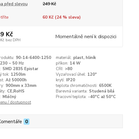
a před slevou
249 Kč
tříte
60 Kč (
24
% sleva)
9 Kč
Momentálně není k dispozici
 Kč
bez DPH
roduktu:
90-14-6400-1250
materiál:
plast, hliník
230 ~ 50 Hz
příkon:
14 W
:
SMD 2835 Epistar
CRI:
>80
ý tok:
1250lm
Vyzařovací úhel:
120°
st:
Až 50000h
krytí:
IP20
y:
900mm x 33mm
teplota chromatičnosti:
6500K
áty:
CE,RoHS
Barevná varianta:
Studená bílá
:
Mléčný
Pracovní teplota:
-40°C až 50°C
cenu / dostupnost
Komentáře
0