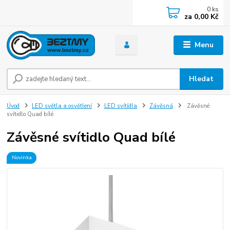
0
ks
za
0,00 Kč
Menu
Hledat
Úvod
LED světla a osvětlení
LED svítídla
Závěsná
Závěsné
svítidlo Quad bílé
Závěsné svítidlo Quad bílé
Novinka