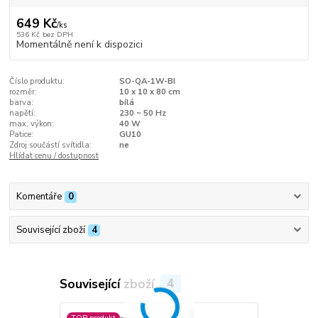
649 Kč
/
ks
536 Kč
bez DPH
Momentálně není k dispozici
Číslo produktu:
SO-QA-1W-BI
rozměr:
10 x 10 x 80 cm
barva:
bílá
napětí:
230 ~ 50 Hz
max. výkon:
40 W
Patice:
GU10
Zdroj součástí svítidla:
ne
Hlídat cenu / dostupnost
Komentáře
0
Související zboží
4
Související zboží
4
TOP produkt
Novinka