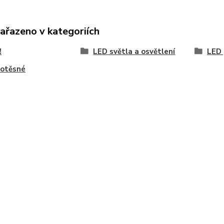
zařazeno v kategoriích
!
LED světla a osvětlení
LED 
hotěsné