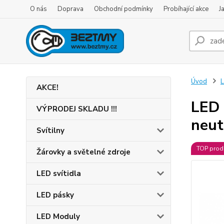
O nás
Doprava
Obchodní podmínky
Probíhající akce
J
Úvod
L
AKCE!
LED 
VÝPRODEJ SKLADU !!!
neut
Svítilny
TOP prod
Žárovky a světelné zdroje
LED svítidla
LED pásky
LED Moduly