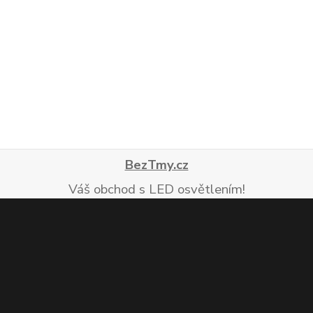
BezTmy.cz
Váš obchod s LED osvětlením!