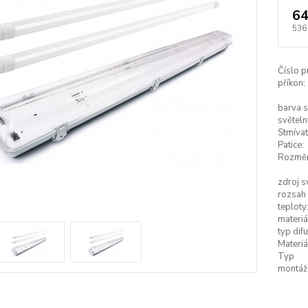
64
536
Číslo p
příkon:
barva s
světeln
Stmívat
Patice:
Rozměr
zdroj s
rozsah
teploty
materiál
typ dif
Materiá
Typ
montáž