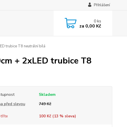
Přihlášení
0
ks
za
0,00 Kč
D trubice T8 neutrální bílá
0cm + 2xLED trubice T8
tupnost
Skladem
a před slevou
749 Kč
tříte
100 Kč (
13
% sleva)