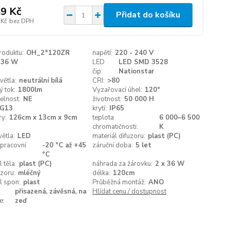
9 Kč
Přidat do košíku
 Kč
bez DPH
roduktu:
OH_2*120ZR
napětí:
220 - 240 V
36 W
LED
LED SMD 3528
čip:
Nationstar
větla:
neutrální bílá
CRI:
>80
ý tok:
1800lm
Vyzařovací úhel:
120°
elnost:
NE
životnost:
50 000 H
G13
krytí:
IP65
y:
126cm x 13cm x 9cm
teplota
6 000–6 500
chromatičnosti:
K
větla:
LED
materiál difuzoru:
plast (PC)
 pracovní
-20 °C až +45
záruční doba:
5 let
:
°C
 těla:
plast (PC)
náhrada za žárovku:
2 x 36 W
uzoru:
mléčný
délka:
120cm
l spon:
plast
Průběžná montáž:
ANO
přisazená, závěsná, na
Hlídat cenu / dostupnost
e:
zeď