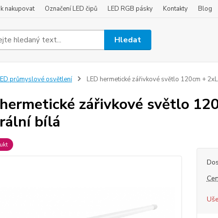
ak nakupovat
Označení LED čipů
LED RGB pásky
Kontakty
Blog
Hledat
ED průmyslové osvětlení
LED hermetické zářivkové světlo 120cm + 2xLE
hermetické zářivkové světlo 12
rální bílá
ukt
Dos
Cen
Uše