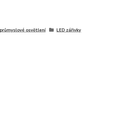
průmyslové osvětlení
LED zářivky