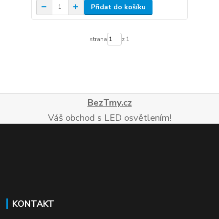
Přidat do košíku
strana
z 1
BezTmy.cz
Váš obchod s LED osvětlením!
KONTAKT