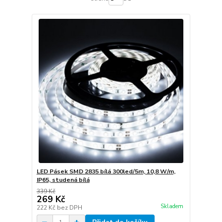
LED Pásek SMD 2835 bílá 300led/5m, 10,8 W/m,
IP65, studená bílá
339 Kč
269 Kč
Skladem
222 Kč
bez DPH