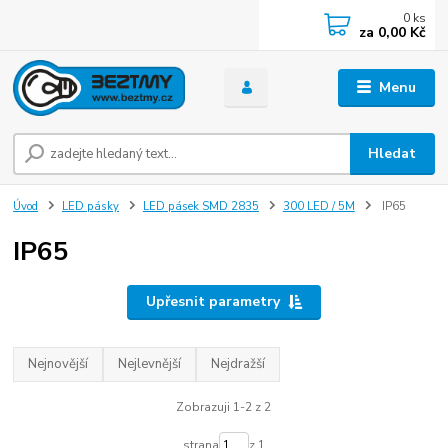
0
ks
za
0,00 Kč
Menu
Hledat
Úvod
LED pásky
LED pásek SMD 2835
300 LED / 5M
IP65
IP65
Upřesnit parametry
Nejnovější
Nejlevnější
Nejdražší
Zobrazuji 1-2 z 2
strana
z 1