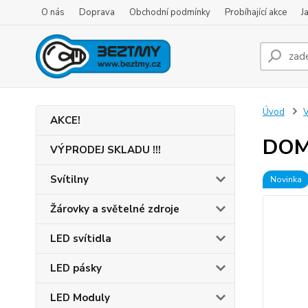
O nás
Doprava
Obchodní podmínky
Probíhající akce
J
Úvod
V
AKCE!
DOMO
VÝPRODEJ SKLADU !!!
Svítilny
Novinka
Žárovky a světelné zdroje
LED svítidla
LED pásky
LED Moduly