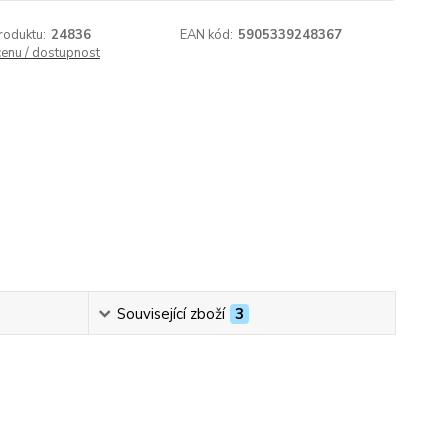
roduktu:
24836
EAN kód:
5905339248367
cenu / dostupnost
Související zboží
3