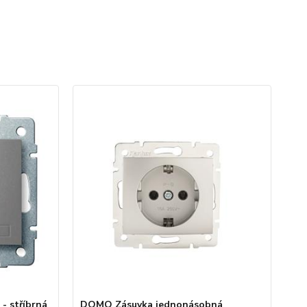
 - stříbrná
DOMO Zásuvka jednonásobná