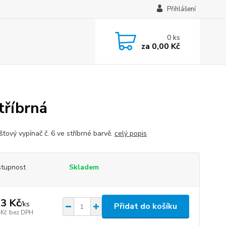
Přihlášení
0
ks
za
0,00 Kč
tříbrná
šťový vypínač č. 6 ve stříbrné barvě.
celý popis
tupnost
Skladem
3 Kč
/
ks
Přidat do košíku
 Kč
bez DPH