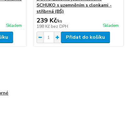
SCHUKO s uzemněním s clonkami -
stříbrná (BŠ)
239 Kč
/
ks
Skladem
Skladem
198 Kč
bez DPH
šíku
Přidat do košíku
brné