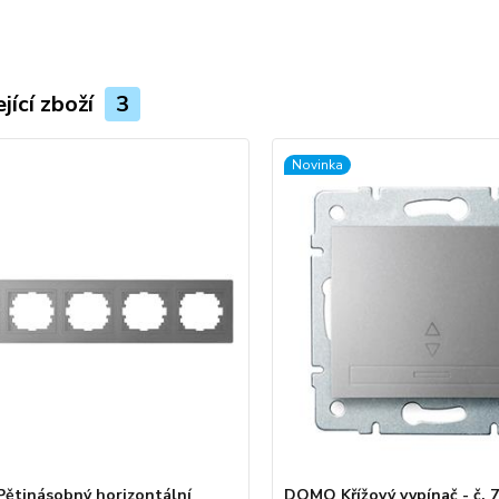
jící zboží
3
Novinka
tinásobný horizontální
DOMO Křížový vypínač - č. 7