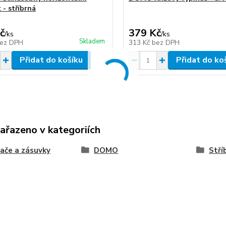
 - stříbrná
č
379 Kč
/
ks
/
ks
Skladem
ez DPH
313 Kč
bez DPH
Přidat do košíku
Přidat do ko
zařazeno v kategoriích
ače a zásuvky
DOMO
Stří