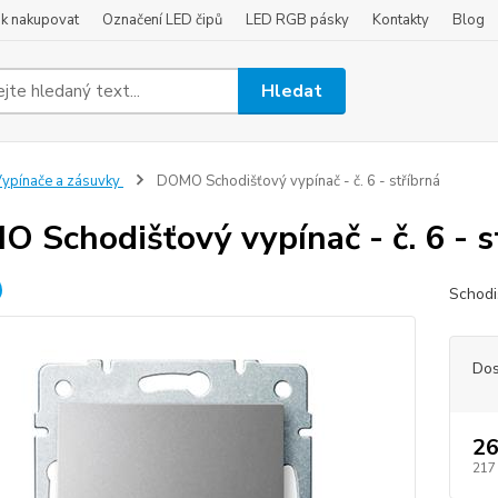
ak nakupovat
Označení LED čipů
LED RGB pásky
Kontakty
Blog
Hledat
ypínače a zásuvky
DOMO Schodišťový vypínač - č. 6 - stříbrná
 Schodišťový vypínač - č. 6 - s
Schodi
Dos
26
217