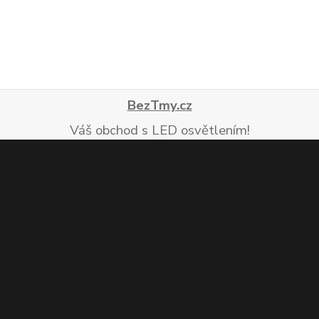
BezTmy.cz
Váš obchod s LED osvětlením!