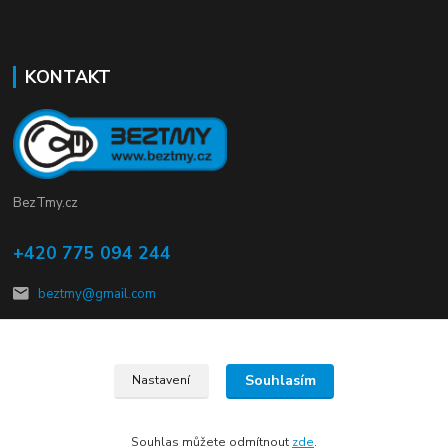
KONTAKT
BezTmy.cz
+420 775 094 244
beztmy@gmail.com
Souhlasím
Nastavení
© Copyright 2012 – 2026 kalMmach s.r.o.
Souhlas můžete odmítnout
zde
.