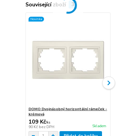
Související zboží
3
Novinka
Novinka
DOMO Dvojnásobný horizontální rámeček -
DOMO Trojitý
krémová
109 Kč
209 Kč
/
ks
/
ks
Skladem
90 Kč
bez DPH
173 Kč
bez 
Přidat do košíku