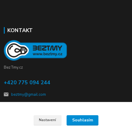
KONTAKT
BezTmy.cz
+420 775 094 244
beztmy@gmail.com
Souhlasím
Nastavení