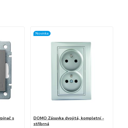
Novinka
pínač s
DOMO Zásuvka dvojitá, kompletní -
stříbrná