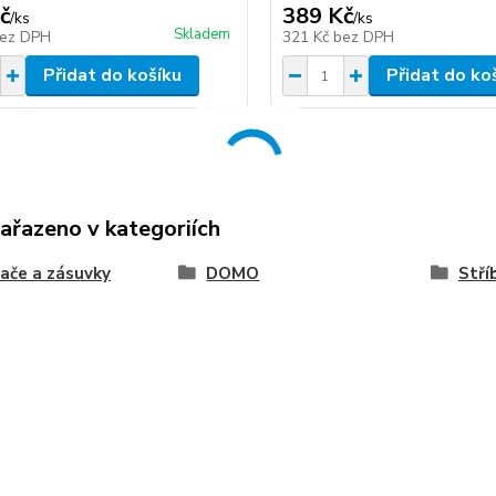
č
389 Kč
/
ks
/
ks
Skladem
ez DPH
321 Kč
bez DPH
Přidat do košíku
Přidat do ko
zařazeno v kategoriích
ače a zásuvky
DOMO
Stří