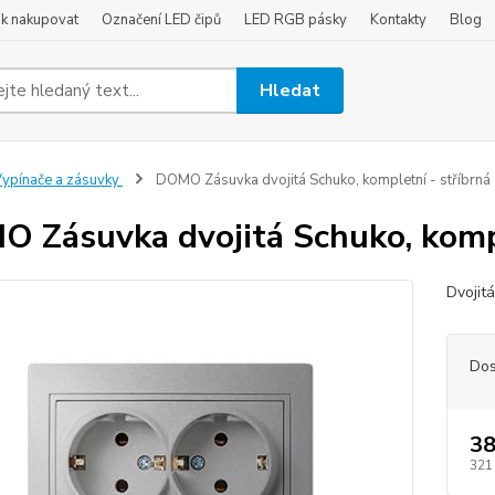
ak nakupovat
Označení LED čipů
LED RGB pásky
Kontakty
Blog
Hledat
ypínače a zásuvky
DOMO Zásuvka dvojitá Schuko, kompletní - stříbrná
 Zásuvka dvojitá Schuko, kompl
Dvojit
Dos
38
321