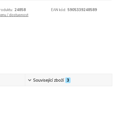
roduktu:
24858
EAN kód:
5905339248589
cenu / dostupnost
Související zboží
3