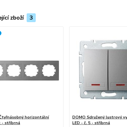
jící zboží
3
tyřnásobný horizontální
DOMO Sdružený lustrový vy
 - stříbrná
LED - č. 5 - stříbrná