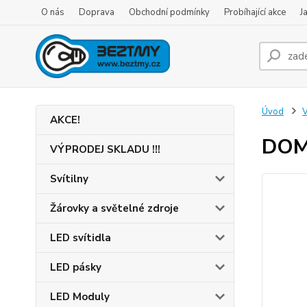
O nás
Doprava
Obchodní podmínky
Probíhající akce
J
Úvod
V
AKCE!
DOMO
VÝPRODEJ SKLADU !!!
Svítilny
Žárovky a světelné zdroje
LED svítidla
LED pásky
LED Moduly