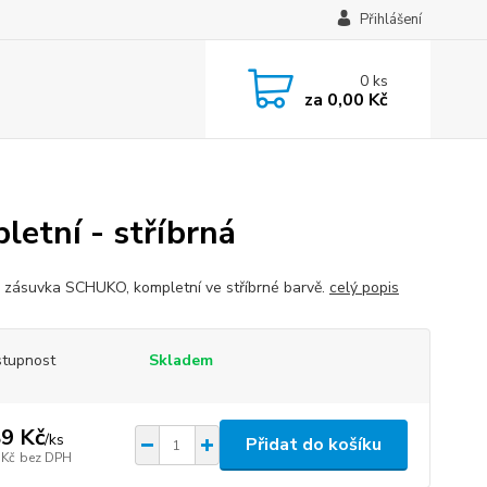
Přihlášení
0
ks
za
0,00 Kč
etní - stříbrná
á zásuvka SCHUKO, kompletní ve stříbrné barvě.
celý popis
tupnost
Skladem
9 Kč
/
ks
Přidat do košíku
 Kč
bez DPH