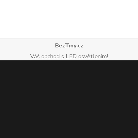
BezTmy.cz
Váš obchod s LED osvětlením!