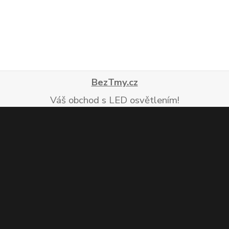
BezTmy.cz
Váš obchod s LED osvětlením!