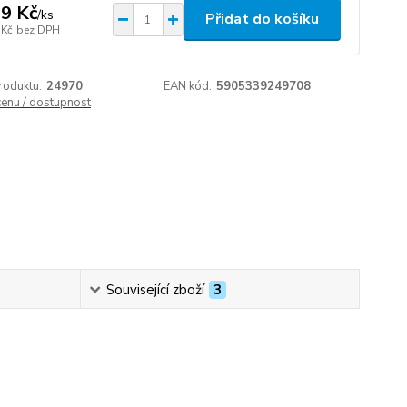
9 Kč
/
ks
Přidat do košíku
 Kč
bez DPH
roduktu:
24970
EAN kód:
5905339249708
cenu / dostupnost
Související zboží
3