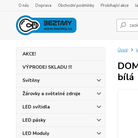
O nás
Doprava
Obchodní podmínky
Probíhající akce
J
Úvod
V
AKCE!
DOMO
VÝPRODEJ SKLADU !!!
bílá
Svítilny
Žárovky a světelné zdroje
LED svítidla
LED pásky
LED Moduly