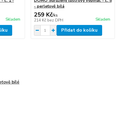
 č. 1 -
DOMO Sdružený lustrový vypínač - č. 5
- perleťově bílá
259 Kč
/
ks
Skladem
Skladem
214 Kč
bez DPH
šíku
Přidat do košíku
eťově bílé