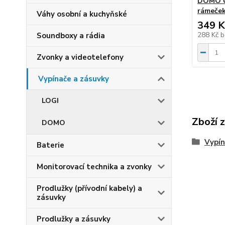
DOMO Č
rámeček
Váhy osobní a kuchyňské
349 K
288 Kč
b
Soundboxy a rádia
Zvonky a videotelefony
Vypínače a zásuvky
LOGI
Zboží 
DOMO
Vypín
Baterie
Monitorovací technika a zvonky
Prodlužky (přívodní kabely) a
zásuvky
Prodlužky a zásuvky