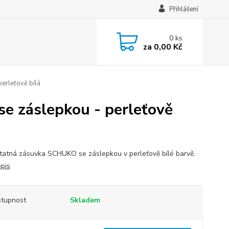
Přihlášení
0
ks
za
0,00 Kč
erleťově bílá
 záslepkou - perleťově
atná zásuvka SCHUKO se záslepkou v perleťově bílé barvě.
opis
tupnost
Skladem