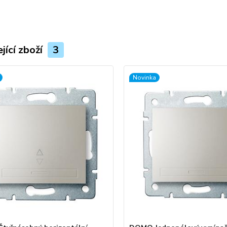
jící zboží
3
Novinka