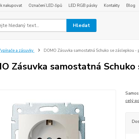
ak nakupovat
Označení LED čipů
LED RGB pásky
Kontakty
Blog
Hledat
ypínače a zásuvky
DOMO Zásuvka samostatná Schuko se záslepkou - p
 Zásuvka samostatná Schuko se
Samost
celý p
Dos