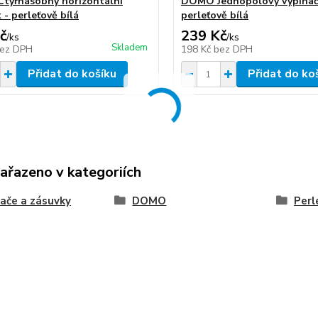
tyřnásobný horizontální
DOMO Jednopólový vypínač -
 - perleťově bílá
perleťově bílá
č
239 Kč
/
ks
/
ks
Skladem
ez DPH
198 Kč
bez DPH
Přidat do košíku
Přidat do ko
zařazeno v kategoriích
ače a zásuvky
DOMO
Perl