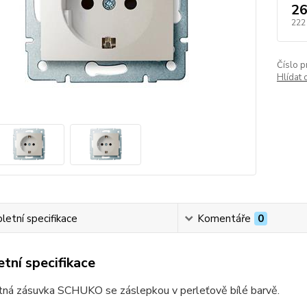
26
222
Číslo p
Hlídat 
etní specifikace
Komentáře
0
tní specifikace
ná zásuvka SCHUKO se záslepkou v perleťově bílé barvě.