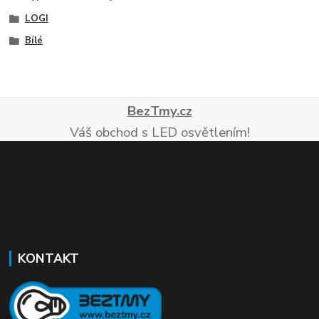
LOGI
Bílé
BezTmy.cz
Váš obchod s LED osvětlením!
KONTAKT