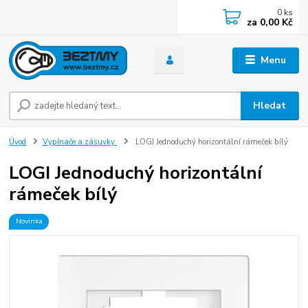
0
ks
za
0,00 Kč
Menu
Hledat
Úvod
Vypínače a zásuvky
LOGI Jednoduchý horizontální rámeček bílý
LOGI Jednoduchý horizontální
rámeček bílý
Novinka