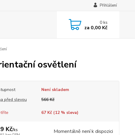
Přihlášení
0
ks
za
0,00 Kč
lení
entační osvětlení
tupnost
Není skladem
a před slevou
566 Kč
tříte
67 Kč (
12
% sleva)
9 Kč
/
ks
Momentálně není k dispozici
 Kč
bez DPH