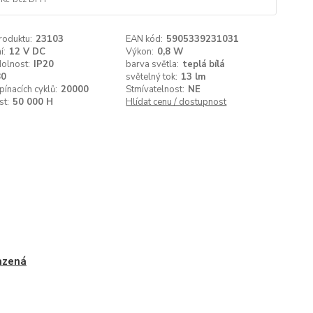
roduktu:
23103
EAN kód:
5905339231031
í:
12 V DC
Výkon:
0,8 W
olnost:
IP20
barva světla:
teplá bílá
80
světelný tok:
13 lm
pínacích cyklů:
20000
Stmívatelnost:
NE
st:
50 000 H
Hlídat cenu / dostupnost
azená