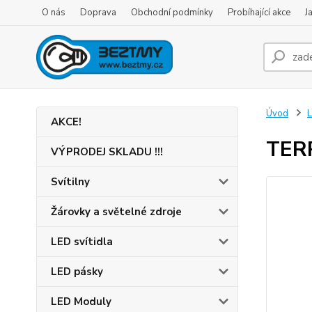
O nás
Doprava
Obchodní podmínky
Probíhající akce
J
Úvod
L
AKCE!
TERR
VÝPRODEJ SKLADU !!!
Svítilny
Žárovky a světelné zdroje
LED svítidla
LED pásky
LED Moduly