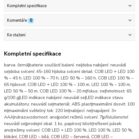
Kompletní specifikace
Komentáře
0
Ke stažení
Kompletní specifikace
barva: černá|baterie součástí balení: ne|doba nabíjení: neuvádí
se|doba svícení: 45–160 h|doba svícení detail: COB LED + LED 100
% – 45 h, LED 100 % – 70 h, LED 50 % – 160 h, COB LED 100 % –
65 h|dosvit: COB LED + LED 100 % – 100 m, LED 100 % – 100 m,
LED 50 % – 50 m, COB LED 100 % – 20 m|fokus: ne|hmotnost: 65
g/100 g|LED indikace nabíjení: neuvádí se|LED indikace stavu
akumulátoru: neuvádí se|materiál: ABS plast|maximální dosvit: 100
m|maximální světelný tok: 220 lm|nabíjecí: ne|napájení: 3×
AAA|nárazuvzdornost: ano|počet režimů svícení: 7|příslušenství:
neuvádí se|prodejní obal: 1 ks, papírový blistr|reflexní pásek:
ano|režimy svícení: COB LED + LED 100 %, LED 100 %, LED 50 %,
blikání, COB LED – bílá, COB LED – červená, COB LED –