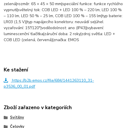
zelená|rozměr: 65 × 45 × 50 mm|speciální funkce: funkce rychlého
vypnutí|světelný tok: COB LED + LED 100 % – 220 lm, LED 100 %
– 110 lm, LED 50 % – 25 lm, COB LED 100 % – 155 lm|typ baterie:
LR03 (1,5 V)|typ napájecího konektoru: neuvádí se|úhel
vyzařování: 15°/120°|voděodolnost: ano (IP43)|vybavení:
luminescenční tlačítka|záruční doba: 2 roky|zdroj světla: LED +
COB LED (zelená, červená)|značka: EMOS
Ke stažení
https://b2b.emos.cz/file/684/1441263110_31-
p3536_00_01.pdf
Zboží zařazeno v kategoriích
Svítilny
Čelovky