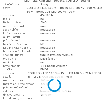
LED – bílá, COB LED – červená, COB LED – zelená
záruční doba:
2 roky
dosvit:
COB LED + LED 100 % – 100 m, LED 100 % – 100 m, LED
50 % – 50 m, COB LED 100 % – 20 m
doba svícení:
45–160 h
fokus:
ne
Reflexní pásek:
ANO
nárazuvzdornost:
ano
doba nabíjení:
neuvádí se
LED indikace stavu
neuvádí se
akumulátoru:
příslušenství:
neuvádí se
baterie součástí balení:
NE
LED indikace nabíjení:
neuvádí se
typ napájecího konektoru:
neuvádí se
speciální funkce:
funkce rychlého vypnutí
typ baterie:
LR03 (1,5 V)
nabíjecí:
ne
prodejní obal:
1 ks, papírový blistr
značka:
EMOS
doba svícení
COB LED + LED 100 % – 45 h, LED 100 % – 70 h, LED 50
detail:
% – 160 h, COB LED 100 % – 65 h
maximální dosvit:
100 m
maximální světelný tok:
220 lm
počet režimů svícení:
7
vybavení:
luminescenční tlačítka
úhel vyzařování:
15°/120°
Hlídat cenu / dostupnost