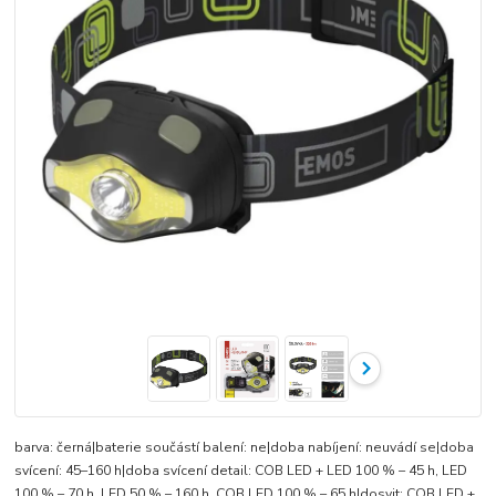
barva: černá|baterie součástí balení: ne|doba nabíjení: neuvádí se|doba
svícení: 45–160 h|doba svícení detail: COB LED + LED 100 % – 45 h, LED
100 % – 70 h, LED 50 % – 160 h, COB LED 100 % – 65 h|dosvit: COB LED +