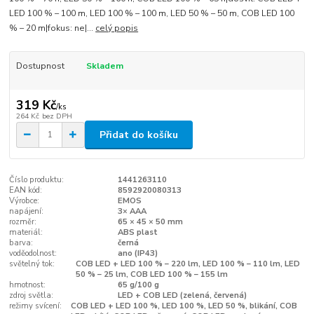
LED 100 % – 100 m, LED 100 % – 100 m, LED 50 % – 50 m, COB LED 100
% – 20 m|fokus: ne|...
celý popis
Dostupnost
Skladem
319 Kč
/
ks
264 Kč
bez DPH
Přidat do košíku
Číslo produktu:
1441263110
EAN kód:
8592920080313
Výrobce:
EMOS
napájení:
3× AAA
rozměr:
65 × 45 × 50 mm
materiál:
ABS plast
barva:
černá
voděodolnost:
ano (IP43)
světelný tok:
COB LED + LED 100 % – 220 lm, LED 100 % – 110 lm, LED
50 % – 25 lm, COB LED 100 % – 155 lm
hmotnost:
65 g/100 g
zdroj světla:
LED + COB LED (zelená, červená)
režimy svícení:
COB LED + LED 100 %, LED 100 %, LED 50 %, blikání, COB