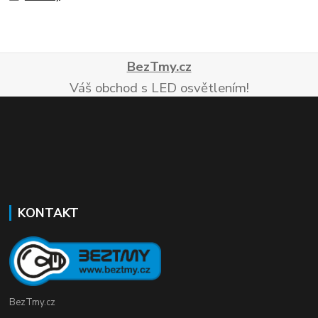
BezTmy.cz
Váš obchod s LED osvětlením!
KONTAKT
BezTmy.cz