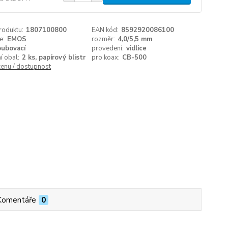
roduktu:
1807100800
EAN kód:
8592920086100
e:
EMOS
rozměr:
4,0/5,5 mm
oubovací
provedení:
vidlice
í obal:
2 ks, papírový blistr
pro koax:
CB-500
cenu / dostupnost
Komentáře
0