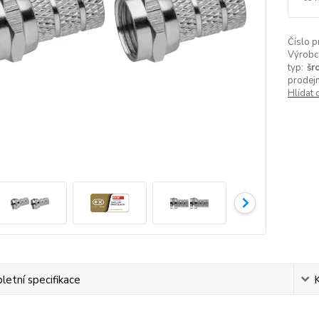
Číslo p
Výrobc
typ:
šr
prodejn
Hlídat 
etní specifikace