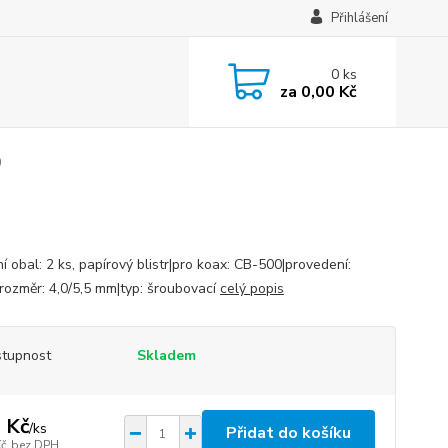
Přihlášení
0
ks
za
0,00 Kč
0
í obal: 2 ks, papírový blistr|pro koax: CB-500|provedení:
|rozměr: 4,0/5,5 mm|typ: šroubovací
celý popis
tupnost
Skladem
 Kč
/
ks
Přidat do košíku
Kč
bez DPH