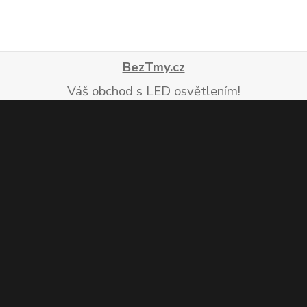
BezTmy.cz
Váš obchod s LED osvětlením!