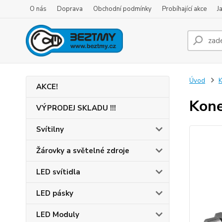
O nás
Doprava
Obchodní podmínky
Probíhající akce
J
Úvod
K
AKCE!
Kone
VÝPRODEJ SKLADU !!!
Svítilny
Žárovky a světelné zdroje
LED svítidla
LED pásky
LED Moduly