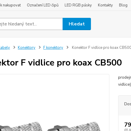
ak nakupovat
Označení LED čipů
LED RGB pásky
Kontakty
Blog
Hledat
abely
Konektory
F konektory
Konektor F vidlice pro koax CB50
ktor F vidlice pro koax CB500
prodejn
vidlice
Dos
79
65 