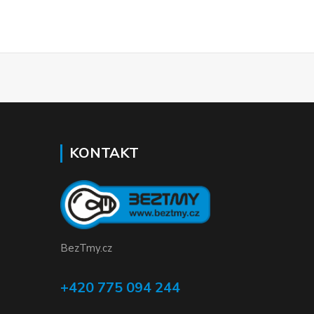
KONTAKT
BezTmy.cz
+420 775 094 244