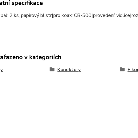
tní specifikace
obal: 2 ks, papírový blistr|pro koax: CB-500|provedení: vidlice|r
zařazeno v kategoriích
ly
Konektory
F ko