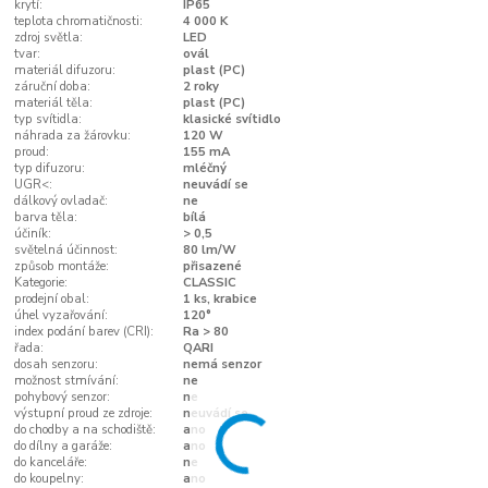
krytí:
IP65
teplota chromatičnosti:
4 000 K
zdroj světla:
LED
tvar:
ovál
materiál difuzoru:
plast (PC)
záruční doba:
2 roky
materiál těla:
plast (PC)
typ svítidla:
klasické svítidlo
náhrada za žárovku:
120 W
proud:
155 mA
typ difuzoru:
mléčný
UGR<:
neuvádí se
dálkový ovladač:
ne
barva těla:
bílá
účiník:
> 0,5
světelná účinnost:
80 lm/W
způsob montáže:
přisazené
Kategorie:
CLASSIC
prodejní obal:
1 ks, krabice
úhel vyzařování:
120°
index podání barev (CRI):
Ra > 80
řada:
QARI
dosah senzoru:
nemá senzor
možnost stmívání:
ne
pohybový senzor:
ne
výstupní proud ze zdroje:
neuvádí se
do chodby a na schodiště:
ano
do dílny a garáže:
ano
do kanceláře:
ne
do koupelny:
ano