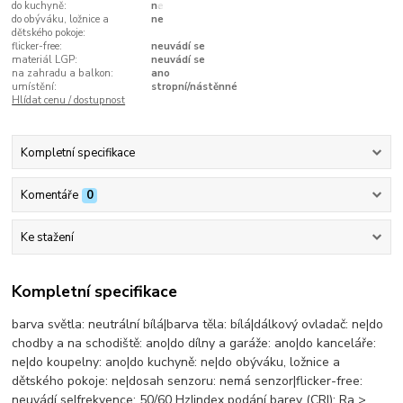
do kuchyně:
ne
do obýváku, ložnice a
ne
dětského pokoje:
flicker-free:
neuvádí se
materiál LGP:
neuvádí se
na zahradu a balkon:
ano
umístění:
stropní/nástěnné
Hlídat cenu / dostupnost
Kompletní specifikace
Komentáře
0
Ke stažení
Kompletní specifikace
barva světla: neutrální bílá|barva těla: bílá|dálkový ovladač: ne|do
chodby a na schodiště: ano|do dílny a garáže: ano|do kanceláře:
ne|do koupelny: ano|do kuchyně: ne|do obýváku, ložnice a
dětského pokoje: ne|dosah senzoru: nemá senzor|flicker-free:
neuvádí se|frekvence: 50/60 Hz|index podání barev (CRI): Ra >