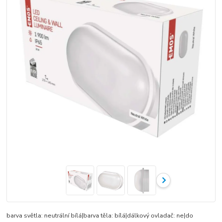
barva světla: neutrální bílá|barva těla: bílá|dálkový ovladač: ne|do