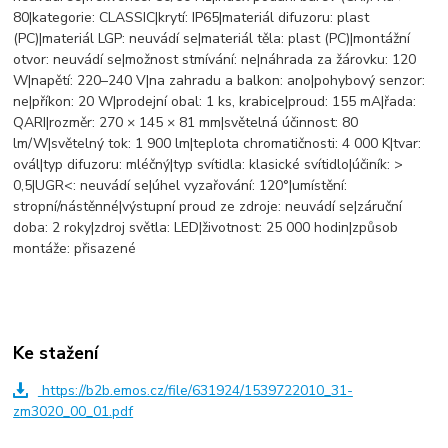
80|kategorie: CLASSIC|krytí: IP65|materiál difuzoru: plast
(PC)|materiál LGP: neuvádí se|materiál těla: plast (PC)|montážní
otvor: neuvádí se|možnost stmívání: ne|náhrada za žárovku: 120
W|napětí: 220–240 V|na zahradu a balkon: ano|pohybový senzor:
ne|příkon: 20 W|prodejní obal: 1 ks, krabice|proud: 155 mA|řada:
QARI|rozměr: 270 × 145 × 81 mm|světelná účinnost: 80
lm/W|světelný tok: 1 900 lm|teplota chromatičnosti: 4 000 K|tvar:
ovál|typ difuzoru: mléčný|typ svítidla: klasické svítidlo|účiník: >
0,5|UGR<: neuvádí se|úhel vyzařování: 120°|umístění:
stropní/nástěnné|výstupní proud ze zdroje: neuvádí se|záruční
doba: 2 roky|zdroj světla: LED|životnost: 25 000 hodin|způsob
montáže: přisazené
Ke stažení
https://b2b.emos.cz/file/631924/1539722010_31-
zm3020_00_01.pdf