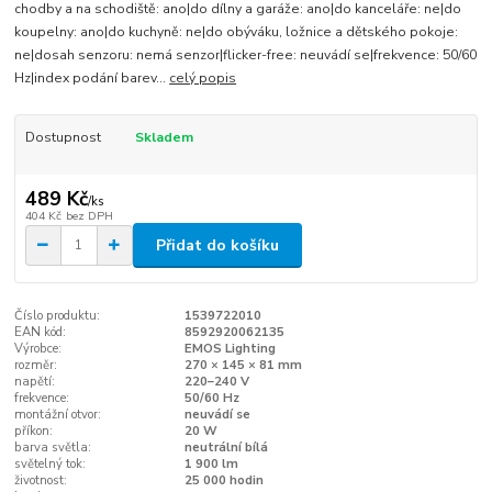
chodby a na schodiště: ano|do dílny a garáže: ano|do kanceláře: ne|do
koupelny: ano|do kuchyně: ne|do obýváku, ložnice a dětského pokoje:
ne|dosah senzoru: nemá senzor|flicker-free: neuvádí se|frekvence: 50/60
Hz|index podání barev...
celý popis
Dostupnost
Skladem
489 Kč
/
ks
404 Kč
bez DPH
Přidat do košíku
Číslo produktu:
1539722010
EAN kód:
8592920062135
Výrobce:
EMOS Lighting
rozměr:
270 × 145 × 81 mm
napětí:
220–240 V
frekvence:
50/60 Hz
montážní otvor:
neuvádí se
příkon:
20 W
barva světla:
neutrální bílá
světelný tok:
1 900 lm
životnost:
25 000 hodin