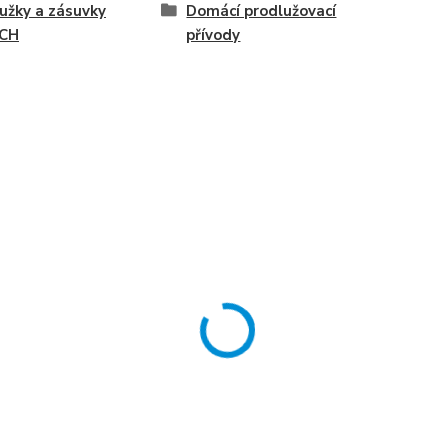
užky a zásuvky
Domácí prodlužovací
CH
přívody