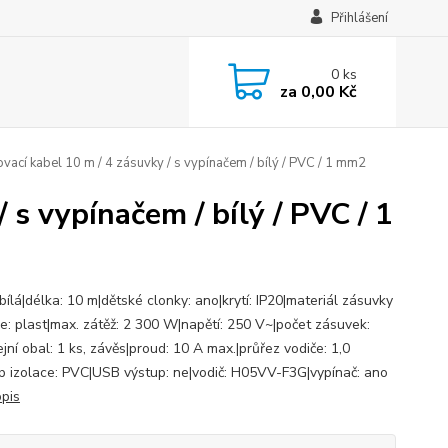
Přihlášení
0
ks
za
0,00 Kč
vací kabel 10 m / 4 zásuvky / s vypínačem / bílý / PVC / 1 mm2
 s vypínačem / bílý / PVC / 1
bílá|délka: 10 m|dětské clonky: ano|krytí: IP20|materiál zásuvky
ce: plast|max. zátěž: 2 300 W|napětí: 250 V~|počet zásuvek:
jní obal: 1 ks, závěs|proud: 10 A max.|průřez vodiče: 1,0
p izolace: PVC|USB výstup: ne|vodič: H05VV-F3G|vypínač: ano
opis