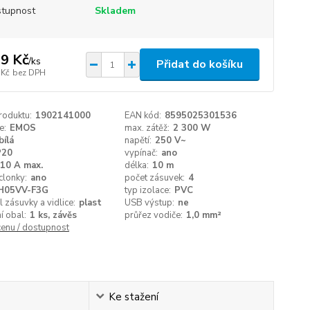
tupnost
Skladem
9 Kč
/
ks
Přidat do košíku
 Kč
bez DPH
roduktu:
1902141000
EAN kód:
8595025301536
e:
EMOS
max. zátěž:
2 300 W
bílá
napětí:
250 V~
P20
vypínač:
ano
10 A max.
délka:
10 m
clonky:
ano
počet zásuvek:
4
H05VV-F3G
typ izolace:
PVC
l zásuvky a vidlice:
plast
USB výstup:
ne
í obal:
1 ks, závěs
průřez vodiče:
1,0 mm²
cenu / dostupnost
Ke stažení