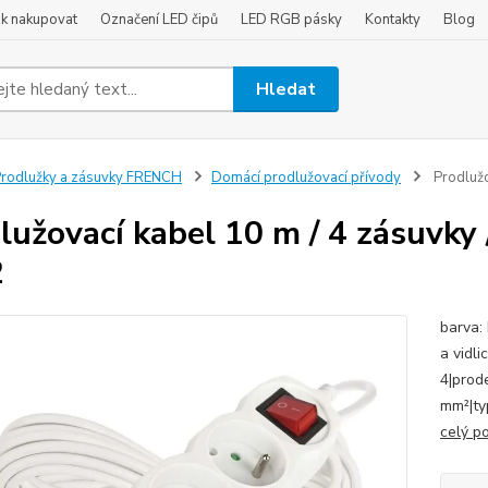
ak nakupovat
Označení LED čipů
LED RGB pásky
Kontakty
Blog
Hledat
rodlužky a zásuvky FRENCH
Domácí prodlužovací přívody
Prodlužo
lužovací kabel 10 m / 4 zásuvky /
2
barva: 
a vidli
4|prode
mm²|ty
celý p