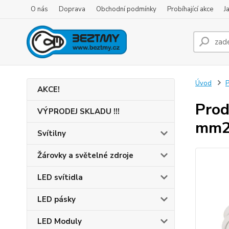
O nás
Doprava
Obchodní podmínky
Probíhající akce
J
Úvod
P
AKCE!
Prod
VÝPRODEJ SKLADU !!!
mm
Svítilny
Žárovky a světelné zdroje
LED svítidla
LED pásky
LED Moduly