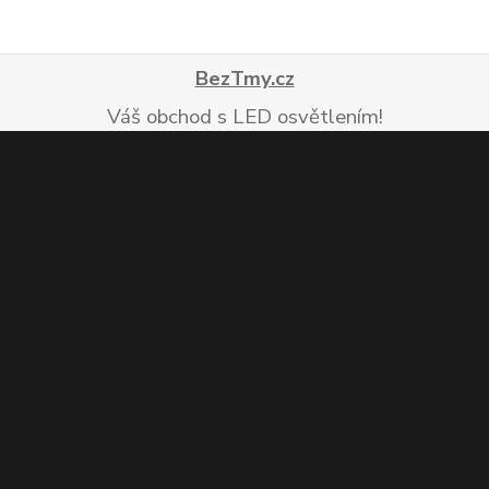
BezTmy.cz
Váš obchod s LED osvětlením!