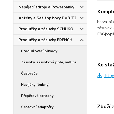
Napájecí zdroje a Powerbanky
Komple
Antény a Set top boxy DVB-T2
barva: bí
zásuvek: 
Prodlužky a zásuvky SCHUKO
F3G|vypí
Prodlužky a zásuvky FRENCH
Prodlužovací přívody
Zásuvky, zásuvková pole, vidlice
Ke sta
Časovače
http
Navijáky (bubny)
Přepěťové ochrany
Zboží 
Cestovní adaptéry