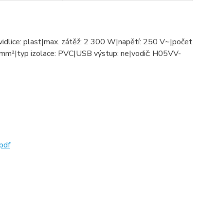
a vidlice: plast|max. zátěž: 2 300 W|napětí: 250 V~|počet
,0 mm²|typ izolace: PVC|USB výstup: ne|vodič: H05VV-
pdf