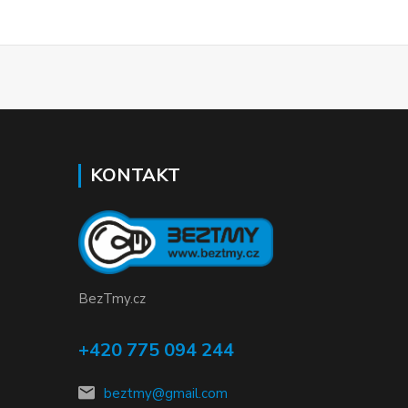
KONTAKT
BezTmy.cz
+420 775 094 244
beztmy@gmail.com