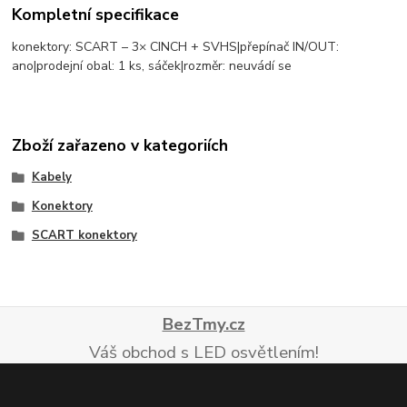
Kompletní specifikace
konektory: SCART – 3× CINCH + SVHS|přepínač IN/OUT:
ano|prodejní obal: 1 ks, sáček|rozměr: neuvádí se
Zboží zařazeno v kategoriích
Kabely
Konektory
SCART konektory
BezTmy.cz
Váš obchod s LED osvětlením!