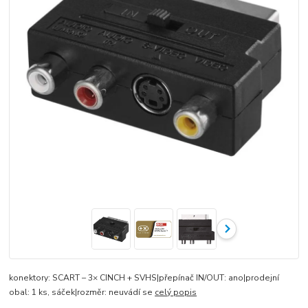
konektory: SCART – 3× CINCH + SVHS|přepínač IN/OUT: ano|prodejní
obal: 1 ks, sáček|rozměr: neuvádí se
celý popis