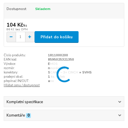
Dostupnost
Skladem
104 Kč
/
ks
86 Kč
bez DPH
Přidat do košíku
Číslo produktu:
1811000200
EAN kód:
8595025321350
Výrobce:
EMOS
rozměr:
neuvádí se
konektory:
SCART – 3× CINCH + SVHS
prodejní obal:
1 ks, sáček
přepínač IN/OUT:
ano
Hlídat cenu / dostupnost
Kompletní specifikace
Komentáře
0